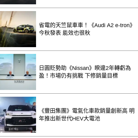
省電的天竺鼠車車！《Audi A2 e-tron》
今秋發表 能效也很秋
日圓貶勢助《Nissan》睽違2年轉虧為
盈！市場仍有挑戰 下修銷量目標
《豐田集團》電氣化車款銷量創新高 明
年推出新世代HEV大電池