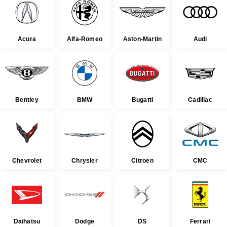
Acura
Alfa-Romeo
Aston-Martin
Audi
Bentley
BMW
Bugatti
Cadillac
Chevrolet
Chrysler
Citroen
CMC
Daihatsu
Dodge
DS
Ferrari