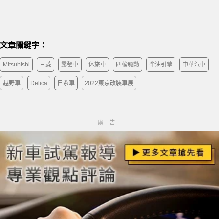
文章關鍵字：
Mitsubishi
三菱
露營車
休旅車
四輪驅動
柴油引擎
中華汽車
越野車
Delica
日系車
2022東京改裝車展
廣告