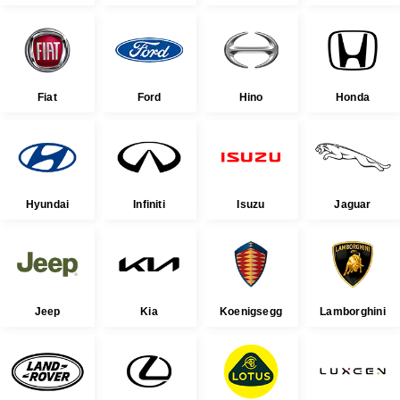
Fiat
Ford
Hino
Honda
Hyundai
Infiniti
Isuzu
Jaguar
Jeep
Kia
Koenigsegg
Lamborghini