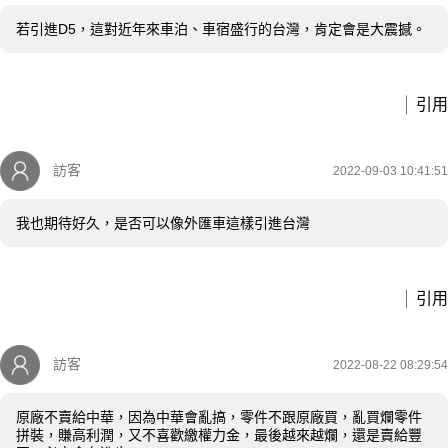
若引進D5，這對近年來車泊、車宿盛行的台灣，肯定會是大震撼。
引用
訪客
2022-09-03 10:41:51
我也期待好久，是否可以像外匯車這樣引進台灣
引用
訪客
2022-08-22 08:29:54
原廠不賣給中華，因為中華會亂搞，零件不跟原廠買，亂買爛零件
拼裝，賺高利潤，又不喜歡繳權力金，最後越來越爛，還是賣給豐