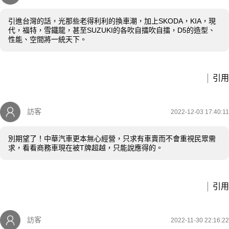
引進台灣的話，光那些老得利利的換車潮，加上SKODA，KIA，現
代，福特，雪鐵龍，甚至SUZUKI的各吹自擂吹自擂，D5的造型、
性能、空間將一統天下。
引用
訪客
2022-12-03 17:40:11
別期望了！中華汽車更本無心經營，只求有車賣而不會重視民眾需
求，看看商務車現在被T牌超越，只能說應得的。
引用
訪客
2022-11-30 22:16:22