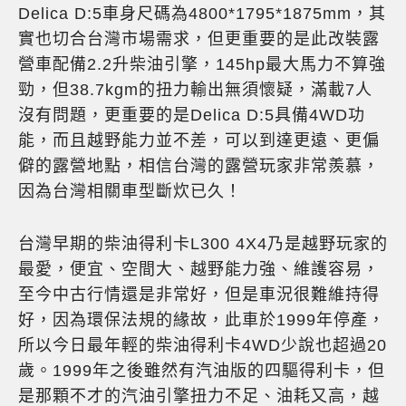
Delica D:5車身尺碼為4800*1795*1875mm，其
實也切合台灣市場需求，但更重要的是此改裝露
營車配備2.2升柴油引擎，145hp最大馬力不算強
勁，但38.7kgm的扭力輸出無須懷疑，滿載7人
沒有問題，更重要的是Delica D:5具備4WD功
能，而且越野能力並不差，可以到達更遠、更偏
僻的露營地點，相信台灣的露營玩家非常羨慕，
因為台灣相關車型斷炊已久！
台灣早期的柴油得利卡L300 4X4乃是越野玩家的
最愛，便宜、空間大、越野能力強、維護容易，
至今中古行情還是非常好，但是車況很難維持得
好，因為環保法規的緣故，此車於1999年停產，
所以今日最年輕的柴油得利卡4WD少說也超過20
歲。1999年之後雖然有汽油版的四驅得利卡，但
是那顆不才的汽油引擎扭力不足、油耗又高，越