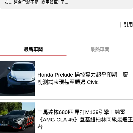
ㄜ... 這台早就不是 "商用貨車" 了...
引用
最新車聞
最熱車聞
Honda Prelude 操控實力超乎預期 麋
鹿測試表現甚至勝過 Civic
三馬達榨680匹 屌打M139引擎！純電
《AMG CLA 45》登基紐柏林同級最速王
者