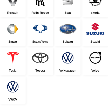
Renault
Rolls-Royce
Seat
skoda
Smart
SsangYong
Subaru
Suzuki
Tesla
Toyota
Volkswagen
Volvo
VWCV