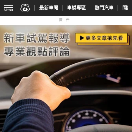
最新車聞
車模專區
熱門汽車
間諜
Menu
廣告