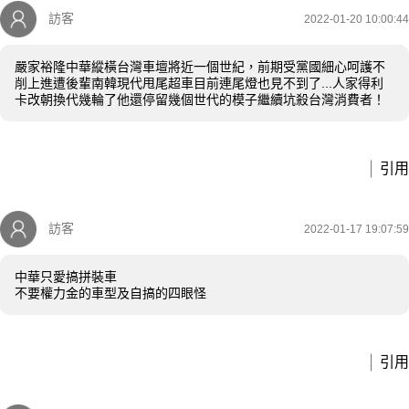
訪客
2022-01-20 10:00:44
嚴家裕隆中華縱橫台灣車壇將近一個世紀，前期受黨國細心呵護不
削上進遭後輩南韓現代甩尾超車目前連尾燈也見不到了...人家得利
卡改朝換代幾輪了他還停留幾個世代的模子繼續坑殺台灣消費者！
引用
訪客
2022-01-17 19:07:59
中華只愛搞拼裝車
不要權力金的車型及自搞的四眼怪
引用