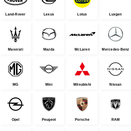
Land-Rover
Lexus
Lotus
Luxgen
Maserati
Mazda
McLaren
Mercedes-Benz
MG
Mini
Mitsubishi
Nissan
Opel
Peugeot
Porsche
RAM