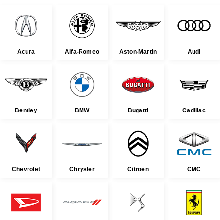
Acura
Alfa-Romeo
Aston-Martin
Audi
Bentley
BMW
Bugatti
Cadillac
Chevrolet
Chrysler
Citroen
CMC