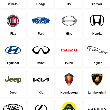
Daihatsu
Dodge
DS
Ferrari
Fiat
Ford
Hino
Honda
Hyundai
Infiniti
Isuzu
Jaguar
Jeep
Kia
Koenigsegg
Lamborghini