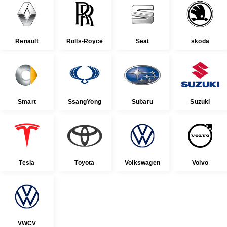
Renault
Rolls-Royce
Seat
skoda
Smart
SsangYong
Subaru
Suzuki
Tesla
Toyota
Volkswagen
Volvo
VWCV