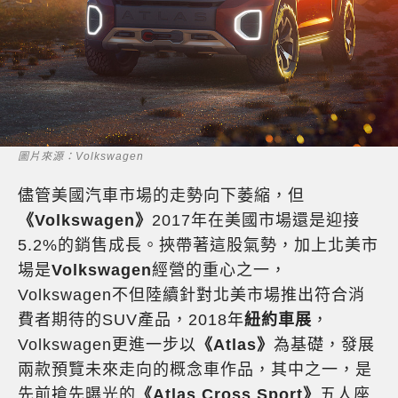
圖片來源：Volkswagen
儘管美國汽車市場的走勢向下萎縮，但
《Volkswagen》
2017年在美國市場還是迎接
5.2%的銷售成長。挾帶著這股氣勢，加上北美市
場是
Volkswagen
經營的重心之一，
Volkswagen不但陸續針對北美市場推出符合消
費者期待的SUV產品，2018年
紐約車展
，
Volkswagen更進一步以
《Atlas》
為基礎，發展
兩款預覽未來走向的概念車作品，其中之一，是
先前搶先曝光的
《Atlas Cross Sport》
五人座