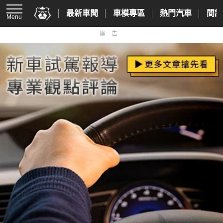
最新車聞
車模專區
熱門汽車
間諜
Menu
廣告