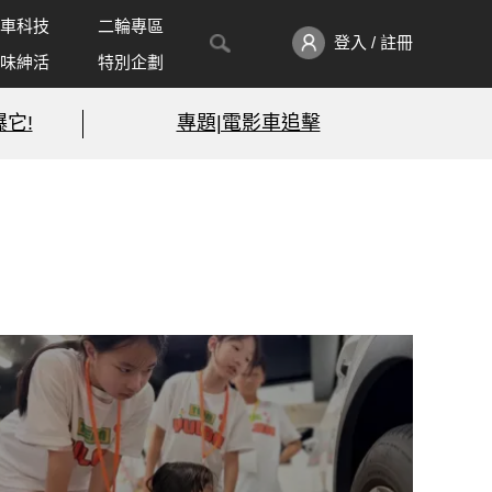
車科技
二輪專區
登入 / 註冊
味紳活
特別企劃
它!
專題|電影車追擊