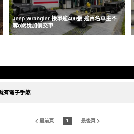
Jeep Wrangler 接單逾400張 逾百名車主不
等0關稅加價交車
距就有電子手煞
最前頁
1
最後頁