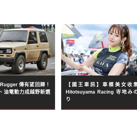
su Rugger 傳有望回歸！
【國王車訊】車模美女收
、油電動力成越野新選
Hitotsuyama Racing 寺地み
り