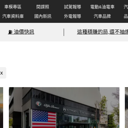
車模專區
間諜照
試駕報導
電動&油電車
汽
汽車資料庫
國內新訊
外電報導
汽車品牌
品
⛽️ 油價快訊
這種穩賺的局,還不抽爆
x