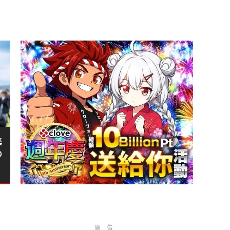
集
の
廣告