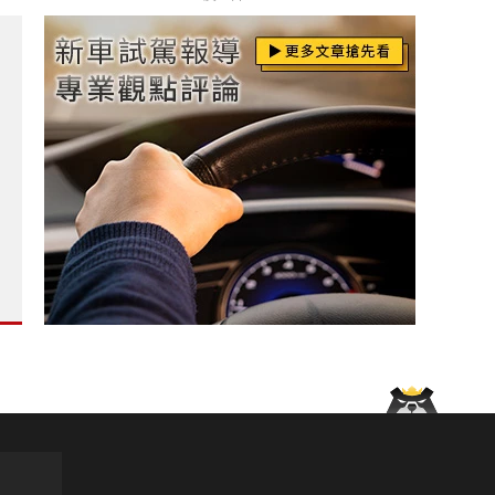
年來首款手排車可能即將誕生?
沒入 吊銷駕照 ?
che Macan》相同命運 不敵歐盟GSR2法規?
?
石腕錶 全鏤空機芯 演繹十日長動能的機械美學?
》技術剖析 車體剛性、底盤調校與動力全面躍進?