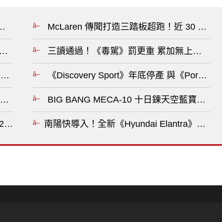
on》今秋發表 能效也很秋?
McLaren 傳聞打造三踏板超跑！近 30 
油漲7角 柴油漲5角?
三讀通過！《毒駕》罰更重 累加無上限 車輛
容 Neue Klasse 平台再添純電雙門新成員?
《Discovery Sport》年底停產 與《Pors
Mazda CX-5》爆大量 《Kia Sportage》不死中將
BIG BANG MECA-10 十日鍊天空藍寶
南陽快導入！全新《Hyundai Elantra
裕隆日產《Nissan Cefiro》《Infiniti G25》與M35 原廠零件1折起 鈑烤68折起?