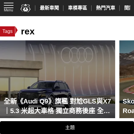
最新車聞
車模專區
熱門汽車
間諜
Menu
rex
Tags
全新《Audi Q9》旗艦 對尬GLS與X7
Sko
｜5.3 米超大車格 獨立商務後座 全景
Ro
玻璃天窗破紀錄
主題