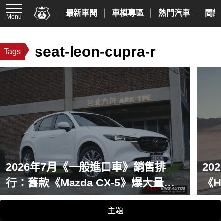
最新車聞
車模專區
熱門汽車
間諜
Menu
seat-leon-cupra-r
Tags
2026年7月《一般進口車》銷售排
2
行：舊款《Mazda CX-5》爆大量
《H
《Kia Sportage》不死中將
《Ki
主題
Cr