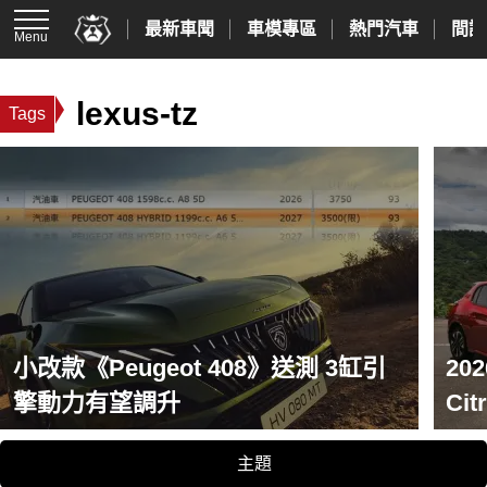
最新車聞
車模專區
熱門汽車
間諜
Menu
lexus-tz
Tags
小改款《Peugeot 408》送測 3缸引
20
擎動力有望調升
Ci
晶
主題