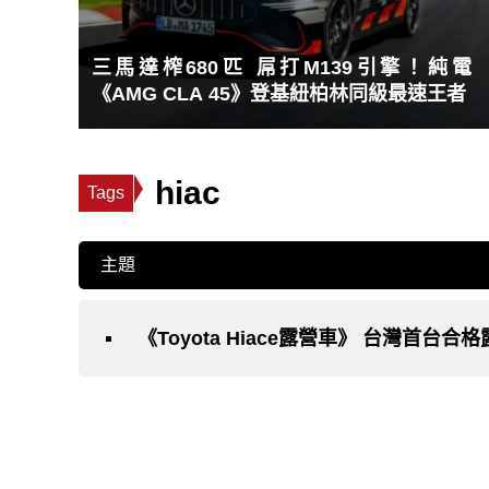
三馬達榨680匹 屌打M139引擎！純電
《AMG CLA 45》登基紐柏林同級最速王者
hiac
Tags
主題
《Toyota Hiace露營車》 台灣首