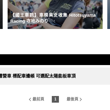
【國王車訊】車模美女收集 Hitotsuyama
Racing 寺地みのり
台合格露營車 標配車邊帳 可選配太陽能板車頂
最前頁
1
最後頁