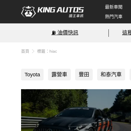
最新車聞
熱門汽車
⛽️ 油價快訊
這
首頁
標籤：hiac
Toyota
露營車
豐田
和泰汽車