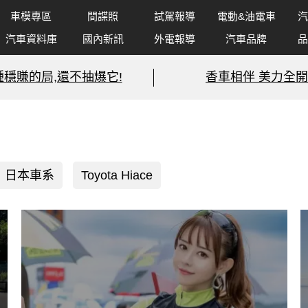
車模專區
間諜照
試駕報導
電動&油電車
汽
汽車資料庫
國內新訊
外電報導
汽車品牌
品
種穩賺的局,還不抽爆它!
香車相伴 美力全開
日本車系
Toyota Hiace