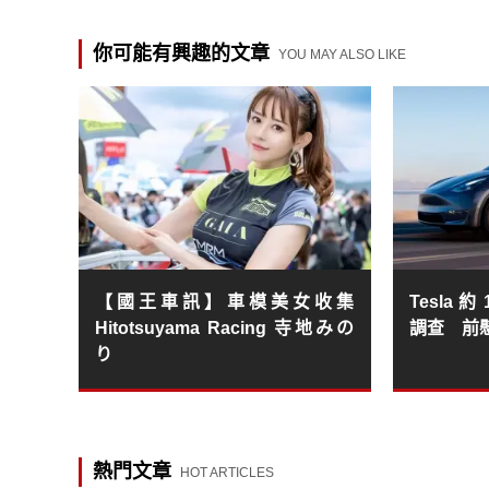
你可能有興趣的文章
YOU MAY ALSO LIKE
【國王車訊】車模美女收集
Tesla 
Hitotsuyama Racing 寺地みの
調查 前
り
熱門文章
HOT ARTICLES