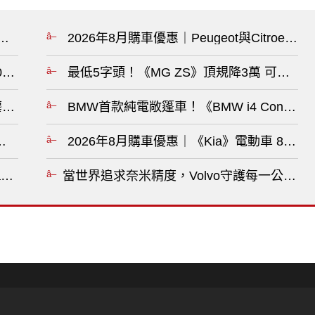
引擎動力有望調升?
2026年8月購車優惠｜Peugeot與Citro
0人 重新評估車系佈局?
最低5字頭！《MG ZS》頂規降3萬 可選配
麋鹿測試表現甚至勝過 Civic?
BMW首款純電敞篷車！《BMW i4 Conver
 數千名員工走上街頭抗議?
2026年8月購車優惠｜《Kia》電動車 88
ing 菅原早記?
當世界追求奈米精度，Volvo守護每一公里 Vol