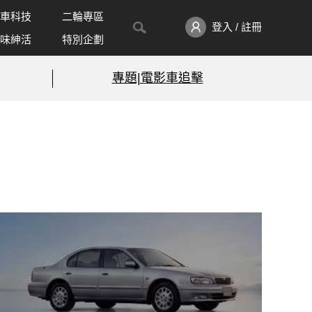
車科技
二輪專區
登入 / 註冊
味紳活
特別企劃
專題|電影車追擊