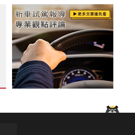
en全車系升級5年原廠保固 再抽晶華住宿券?
通風椅 全車系升級黑化套件 ?
tible》開篷享受清新空氣 不再聞廢氣?
88開回家&免費快充乙年 油電車大電池8年保固?
vo Trucks 承諾成為高科技供應鏈的可靠夥伴?