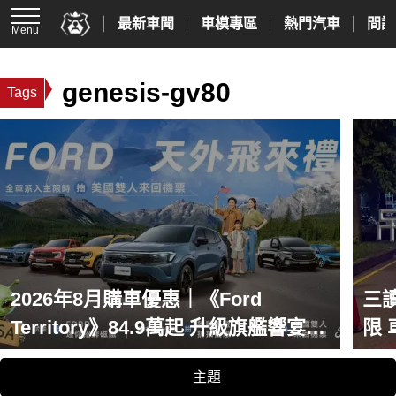
最新車聞
車模專區
熱門汽車
間諜
Menu
genesis-gv80
Tags
2026年8月購車優惠｜《Ford
三
Territory》84.9萬起 升級旗艦響宴三
限
件組 《Ford Mustang》銷量多3倍
主題
170.9萬元起