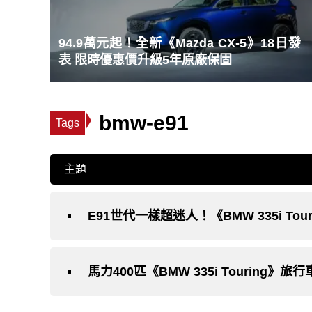
94.9萬元起！全新《Mazda CX-5》18日發
表 限時優惠價升級5年原廠保固
bmw-e91
Tags
主題
E91世代一樣超迷人！《BMW 335i To
馬力400匹《BMW 335i Touring》