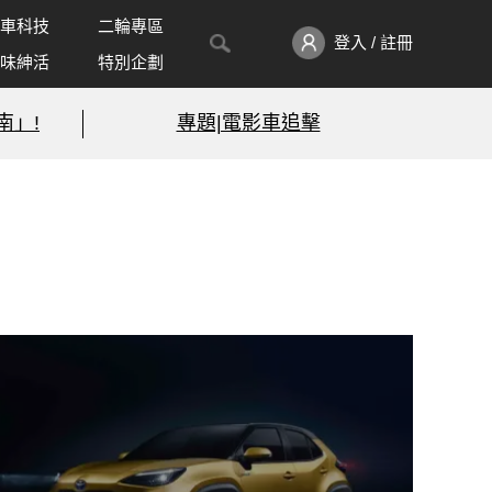
車科技
二輪專區
登入 / 註冊
味紳活
特別企劃
南」!
專題|電影車追擊