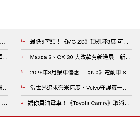
ory》84.9萬起 升級旗艦響宴三件組 《Ford Mustang》銷量
最低5字頭！《MG ZS》頂規降3萬 可選配
保時捷衛冕 Formula E 製造商世界冠軍 Jake Dennis 代表客戶車隊 Andretti 登上頒獎台?
Mazda 3、CX-30 大改款有新進展！新世
 沒有回頭路！哪怕美國曾召回逾14萬輛儀表黑畫面?
2026年8月購車優惠｜《Kia》電動車 88
展開 陪伴每位駕駛自信啟程?
當世界追求奈米精度，Volvo守護每一公里 Vo
7｜5.3 米超大車格 獨立商務後座 全景玻璃天窗破紀錄?
誘你買油電車！《Toyota Camry》取消入