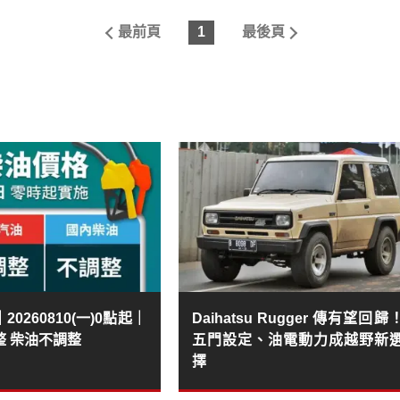
最前頁
1
最後頁
0260810(一)0點起｜
Daihatsu Rugger 傳有望回歸
整 柴油不調整
五門設定、油電動力成越野新
擇