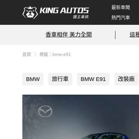
最新車聞
熱門汽車
香車相伴 美力全開
這
首頁
標籤：bmw-e91
BMW
旅行車
BMW E91
改裝廠