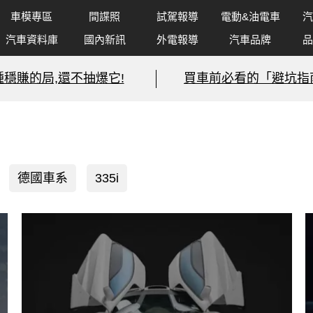
車模專區
間諜照
試駕報導
電動&油電車
汽
汽車資料庫
國內新訊
外電報導
汽車品牌
品
種穩賺的局,還不抽爆它!
買車前必看的「避坑指
德國車系
335i