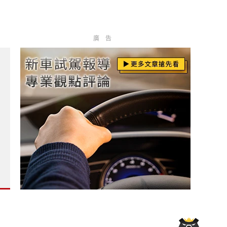
廣告
多3倍 170.9萬元起?
通風椅 全車系升級黑化套件 ?
代油電動力成最大亮點?
88開回家&免費快充乙年 油電車大電池8年保固?
lvo Trucks 承諾成為高科技供應鏈的可靠夥伴?
門油車 與油電車價差僅2萬 RAV4油電更划算？！?