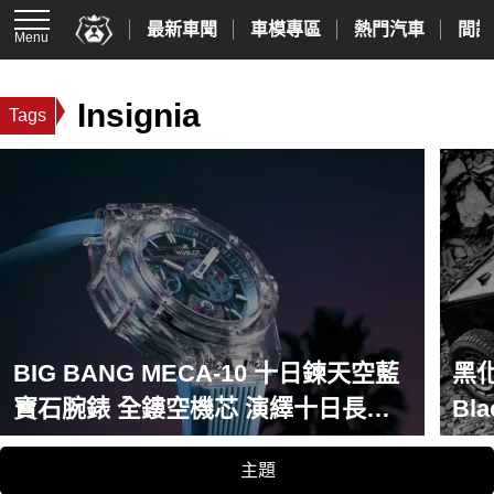
最新車聞
車模專區
熱門汽車
間諜
Menu
Insignia
Tags
BIG BANG MECA-10 十日鍊天空藍
黑化
寶石腕錶 全鏤空機芯 演繹十日長動
B
能的機械美學
85
主題