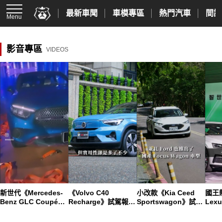
最新車聞
車模專區
熱門汽車
間諜
Menu
影音專區
VIDEOS
新世代《Mercedes-
《Volvo C40
小改款《Kia Ceed
國王
Benz GLC Coupé》
Recharge》試駕報導
Sportswagon》試駕
Lex
登場｜雙動力配大螢
｜動感純電斜背跑旅
︱ 輕油電加持的韓系
大 
幕
車 動力飽滿 傳遞無延
歐裔旅行車