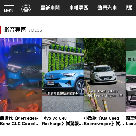
最新車聞
車模專區
熱門汽車
間諜
Menu
影音專區
VIDEOS
新世代《Mercedes-
《Volvo C40
小改款《Kia Ceed
國王
Benz GLC Coupé》
Recharge》試駕報導
Sportswagon》試駕
Lex
登場｜雙動力配大螢
｜動感純電斜背跑旅
︱ 輕油電加持的韓系
大 
幕
車 動力飽滿 傳遞無延
歐裔旅行車