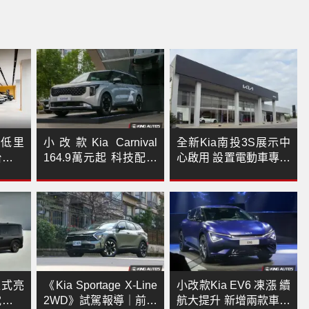
選低里
小改款Kia Carnival
全新Kia南投3S展示中
台北旗
164.9萬元起 科技配備
心啟用 設置電動車專屬
推新舊
大幅提升 單一7人座 柴
展區 提供乘用暨商用全
油動力
車系完整服務
正式亮
《Kia Sportage X-Line
小改款Kia EV6 凍漲 續
電動商
2WD》試駕報導｜前衛
航大提升 新增兩款車色