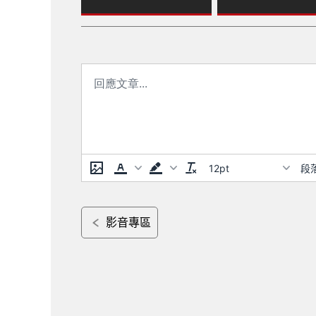
Line 全面進化 黑得更
用車登場
徹底
12pt
段
影音專區