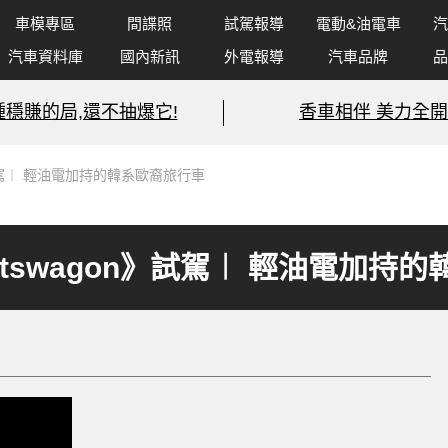
車模專區
間諜照
試駕報導
電動&油電車
汽
汽車資料庫
國內新訊
外電報導
汽車品牌
品
種穩賺的局,還不抽爆它!
香車相伴 美力全開
on》試駕︱ 輕油電加持的韓系歐裔旅行車
portswagon》試駕︱ 輕油電加