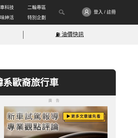
車科技
二輪專區
登入 / 註冊
味紳活
特別企劃
⛽️ 油價快訊
持的韓系歐裔旅行車
廣告