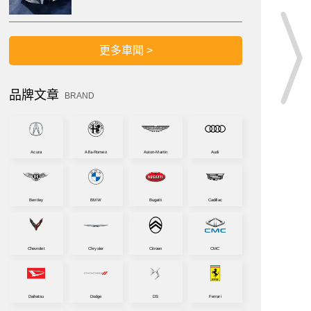
更多車聞 >
品牌文章
BRAND
Acura
Alfa-Romeo
Aston-Martin
Audi
Bentley
BMW
Bugatti
Cadillac
Chevrolet
Chrysler
Citroen
CMC
Daihatsu
Dodge
DS
Ferrari