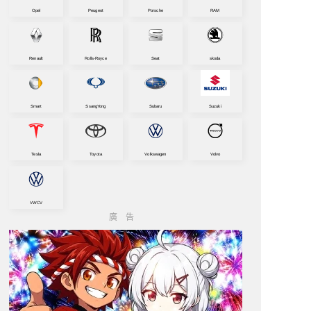
Opel
Peugeot
Porsche
RAM
Renault
Rolls-Royce
Seat
skoda
Smart
SsangYong
Subaru
Suzuki
Tesla
Toyota
Volkswagen
Volvo
VWCV
廣告