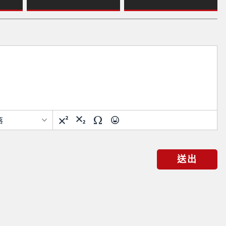
設計 創新科技 愛家爸
暫無GT車款
爸首選
落
送出