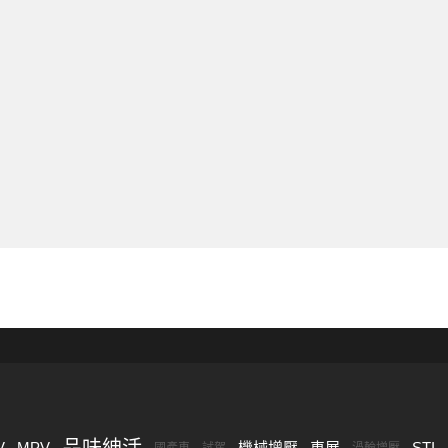
品味紳活
V
MPV
機械增壓
車展
STI
國產車
試駕
渦輪增壓