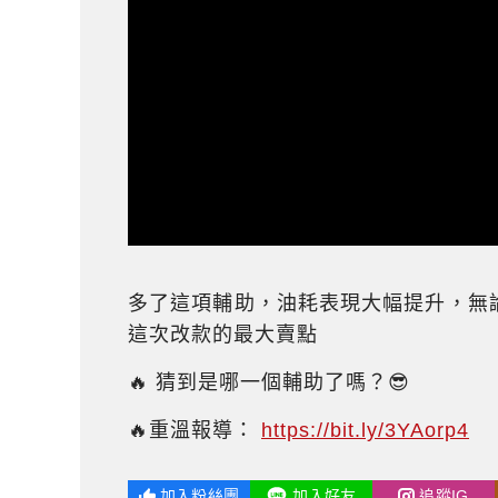
多了這項輔助，油耗表現大幅提升，無
這次改款的最大賣點
🔥 猜到是哪一個輔助了嗎？😎
🔥重溫報導：
https://bit.ly/3YAorp4
加入粉絲團
加入好友
追蹤IG