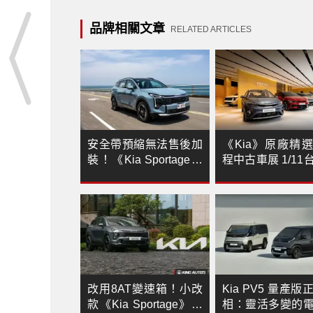
品牌相關文章
RELATED ARTICLES
安全帶預縮無法售後加
《Kia》原廠精
裝！《Kia Sportage》
程中古車展 1/11
補償2年原廠保固、終
艦店盛大登場 首
身每年2次安全檢查
車都享6年保固
改用8AT變速箱！小改
Kia PV5 量產版
款《Kia Sportage》X-
相：靈活多變的