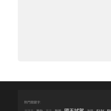
熱門關鍵字:
國王試駕
SUV
R
輪胎
輪圈
改裝
敞篷車
賽車