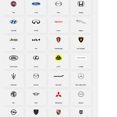
Fiat
Ford
Hino
Honda
Hyundai
Infiniti
Isuzu
Jaguar
Jeep
Kia
Koenigsegg
Lamborghini
Land-Rover
Lexus
Lotus
Luxgen
Maserati
Mazda
McLaren
Mercedes-Benz
MG
Mini
Mitsubishi
Nissan