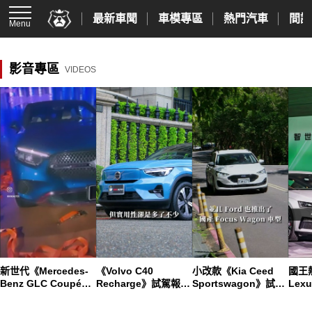
最新車聞
車模專區
熱門汽車
間諜
Menu
影音專區
VIDEOS
新世代《Mercedes-
《Volvo C40
小改款《Kia Ceed
國王
Benz GLC Coupé》
Recharge》試駕報導
Sportswagon》試駕
Lex
登場｜雙動力配大螢
｜動感純電斜背跑旅
︱ 輕油電加持的韓系
大 
幕
車 動力飽滿 傳遞無延
歐裔旅行車