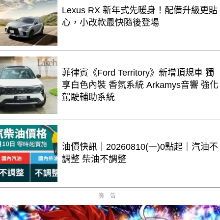
Lexus RX 新年式先暖身！配備升級更貼
心，小改款最快隨後登場
菲律賓《Ford Territory》新增頂規車 獨
享白色內裝 香氛系統 Arkamys音響 強化
駕駛輔助系統
油價快訊｜20260810(一)0點起｜汽油不
調整 柴油不調整
廣告