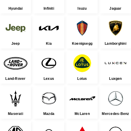
Hyundai
Infiniti
Isuzu
Jaguar
Jeep
Kia
Koenigsegg
Lamborghini
Land-Rover
Lexus
Lotus
Luxgen
Maserati
Mazda
McLaren
Mercedes-Benz