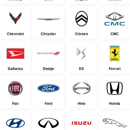
Chevrolet
Chrysler
Citroen
CMC
Daihatsu
Dodge
DS
Ferrari
Fiat
Ford
Hino
Honda