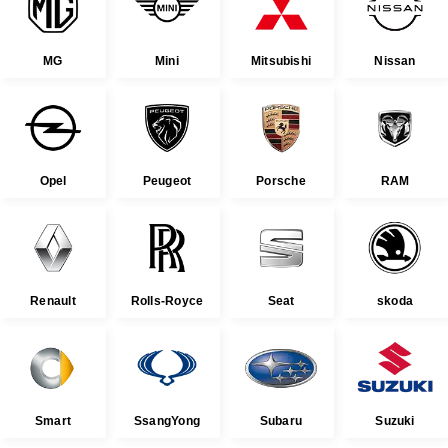
MG
Mini
Mitsubishi
Nissan
Opel
Peugeot
Porsche
RAM
Renault
Rolls-Royce
Seat
skoda
Smart
SsangYong
Subaru
Suzuki