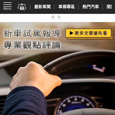
最新車聞
車模專區
熱門汽車
間諜
Menu
廣告