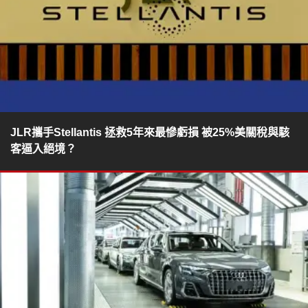
JLR攜手Stellantis 拯救5年來最慘虧損 被25%美關稅與駭
客逼入絕境？