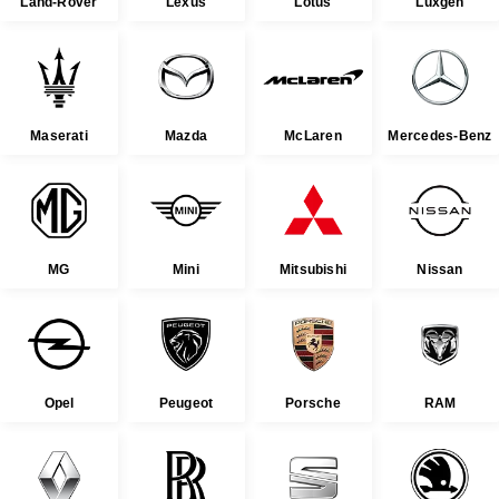
Land-Rover
Lexus
Lotus
Luxgen
Maserati
Mazda
McLaren
Mercedes-Benz
MG
Mini
Mitsubishi
Nissan
Opel
Peugeot
Porsche
RAM