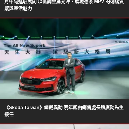
月中旬進駐展間 以低調金屬光澤，展現德系 MPV 的俐落質
感與靈活魅力
《Skoda Taiwan》總裁異動 明年起由銷售處長魏廣劭先生
接任