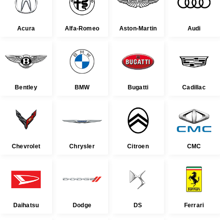
Acura
Alfa-Romeo
Aston-Martin
Audi
Bentley
BMW
Bugatti
Cadillac
Chevrolet
Chrysler
Citroen
CMC
Daihatsu
Dodge
DS
Ferrari