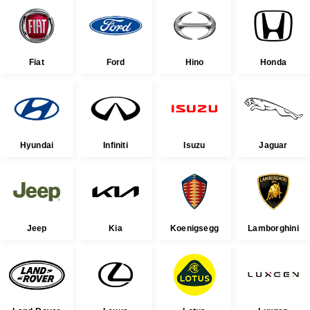
Fiat
Ford
Hino
Honda
Hyundai
Infiniti
Isuzu
Jaguar
Jeep
Kia
Koenigsegg
Lamborghini