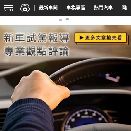
最新車聞
車模專區
熱門汽車
間諜
Menu
廣告