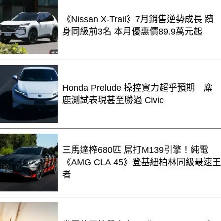
《Nissan X-Trail》7月銷售逆勢成長 躋
身同級前3名 本月優惠價89.9萬元起
Honda Prelude 操控實力超乎預期 麋
鹿測試表現甚至勝過 Civic
三馬達榨680匹 屌打M139引擎！純電
《AMG CLA 45》登基紐柏林同級最速王
者