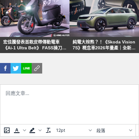
宏佳騰發表首款皮帶傳動電車
純電大棕熊？！《Skoda Vision
《Ai-1 Ultra Belt》 FASS操刀超
7S》概念車2026年量產｜全新設
帥《Protogear 01》概念車同步
計語彙與廠徽 續航超過600公里
亮相
12pt
段落