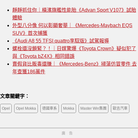
靜靜抓住你｜橫濱旗艦性能胎《Advan Sport V107》試胎
體驗
外型八分像 何以彰顯奢華｜《Mercedes-Maybach EQS
SUV》首次捕獲
《Audi A8 55 TFSI quattro享馭版》試駕報導
螺栓還沒鎖緊？！｜日媒驚爆《Toyota Crown》疑似犯了
與《Toyota bZ4X》相同錯誤
賣假貨比販毒還賺｜《Mercedes-Benz》掃蕩仿冒零件 去
年查獲186萬件
文章關鍵字：
Opel
Opel Mokka
德國車系
Mokka
Master Win集團
歐吉汽車
廣告