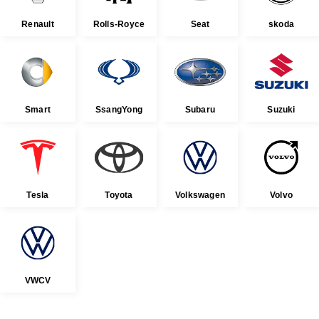
Renault
Rolls-Royce
Seat
skoda
Smart
SsangYong
Subaru
Suzuki
Tesla
Toyota
Volkswagen
Volvo
VWCV