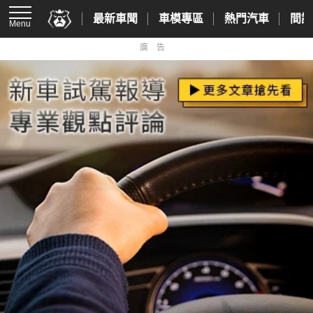
最新車聞
車模專區
熱門汽車
間諜
Menu
廣告