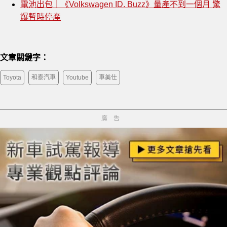
電池出包｜《Volkswagen ID. Buzz》量產不到一個月 驚
爆暫時停產
文章關鍵字：
Toyota
和泰汽車
Youtube
車美仕
廣告