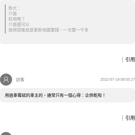
熊大：
介面
好用嗎？
介面還可以
過保固後就是更新地圖要錢，一次要一千多
引用
訪客
2022-07-19 08:55:27
用過車霉弒的車主的，通常只有一個心得：企烘乾啦！
引用