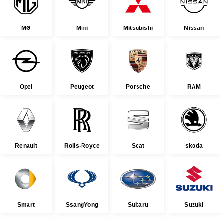
MG
Mini
Mitsubishi
Nissan
Opel
Peugeot
Porsche
RAM
Renault
Rolls-Royce
Seat
skoda
Smart
SsangYong
Subaru
Suzuki