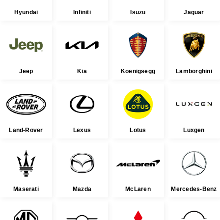
Hyundai
Infiniti
Isuzu
Jaguar
Jeep
Kia
Koenigsegg
Lamborghini
Land-Rover
Lexus
Lotus
Luxgen
Maserati
Mazda
McLaren
Mercedes-Benz