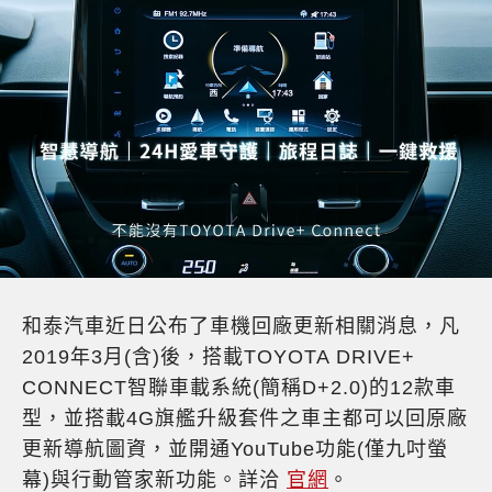
和泰汽車近日公布了車機回廠更新相關消息，凡
2019年3月(含)後，搭載TOYOTA DRIVE+
CONNECT智聯車載系統(簡稱D+2.0)的12款車
型，並搭載4G旗艦升級套件之車主都可以回原廠
更新導航圖資，並開通YouTube功能(僅九吋螢
幕)與行動管家新功能。詳洽
官網
。