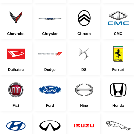
Chevrolet
Chrysler
Citroen
CMC
Daihatsu
Dodge
DS
Ferrari
Fiat
Ford
Hino
Honda