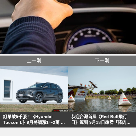
上一則
下一則
訂單破5千張！《Hyundai
恭迎台灣首屆《Red Bull飛行
Tucson L》9月將調漲1～2萬 8
日》駕到 9月18日準備「降肉」
月底前入主享3大好禮
台中港