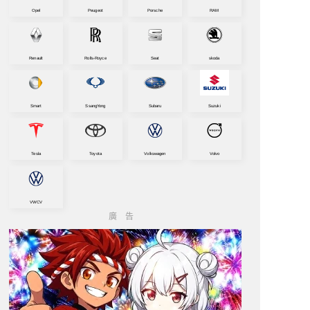
Opel
Peugeot
Porsche
RAM
Renault
Rolls-Royce
Seat
skoda
Smart
SsangYong
Subaru
Suzuki
Tesla
Toyota
Volkswagen
Volvo
VWCV
廣告