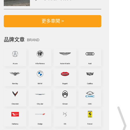
更多車聞 >
品牌文章
BRAND
Acura
Alfa-Romeo
Aston-Martin
Audi
Bentley
BMW
Bugatti
Cadillac
Chevrolet
Chrysler
Citroen
CMC
Daihatsu
Dodge
DS
Ferrari