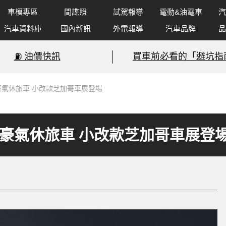
車模專區
間諜照
試駕報導
電動&油電車
汽
汽車資料庫
國內新訊
外電報導
汽車品牌
品
⛽️ 油價快訊
買車前必看的「避坑指
nox》豪氣休旅車 小改款芝加哥車展登場
inox》豪氣休旅車 小改款芝加哥車展登