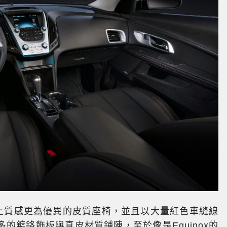
x換上質感更為優異的皮質座椅，並且以大量紅色車縫線
的鍍鉻飾板與真皮材質鋪陳，至於像是Equinox的