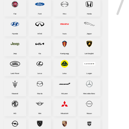
Fiat
Ford
Hino
Honda
Hyundai
Infiniti
Isuzu
Jaguar
Jeep
Kia
Koenigsegg
Lamborghini
Land-Rover
Lexus
Lotus
Luxgen
Maserati
Mazda
McLaren
Mercedes-Benz
MG
Mini
Mitsubishi
Nissan