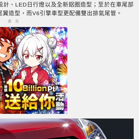
設計、LED日行燈以及全新鋁圈造型；至於在車尾部
尾翼造型，而V6引擎車型更配備雙出排氣尾管。
廣告