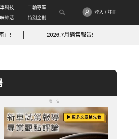
車科技
二輪專區
登入 / 註冊
味紳活
特別企劃
南」!
2026.7月銷售報告!
場
廣告