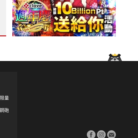
 柴油漲5角?
來首款手排車可能即將誕生?
限量
鋼砲