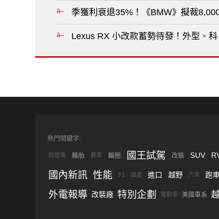
季獲利衰退35%！《BMW》擬裁8,00
Lexus RX 小改款蓄勢待發！外型
熱門關鍵字:
國王試駕
SUV
R
輪胎
輪圈
改裝
敞篷車
賽車
國內新訊
性能
進口
越野
跑
F1
國產
汽車
外電報導
特別企劃
改裝廠
美國車系
電動車