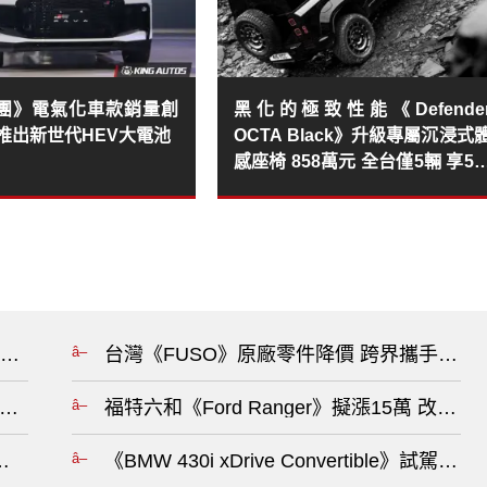
團》電氣化車款銷量創
黑化的極致性能《Defende
推出新世代HEV大電池
OCTA Black》升級專屬沉浸式
感座椅 858萬元 全台僅5輛 享5
保養專案
rt 125 週年 全台RS Roadshow熱血啟動?
台灣《FUSO》原廠零件降價 跨界攜手鹿耳
百名車主不等0關稅加價交車?
福特六和《Ford Ranger》擬漲15萬 改
er》在印尼降價 入手門檻約台幣43.2萬元?
《BMW 430i xDrive Convertib