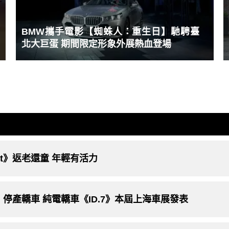
BMW攜手電影【蜘蛛人：重生日】馳騁臺
北大巨蛋 期間限定形象外展熱血登場
sat》返老還童 年輕有活力
sat》停產轎車 純電轎車《ID.7》本屆上海車展發表