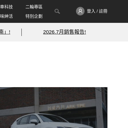
車科技
二輪專區
登入 / 註冊
味紳活
特別企劃
南」!
2026.7月銷售報告!