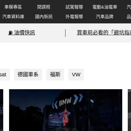
車模專區
間諜照
試駕報導
電動&油電車
汽
汽車資料庫
國內新訊
外電報導
汽車品牌
品
⛽️ 油價快訊
買車前必看的「避坑指
sat
德國車系
福斯
VW