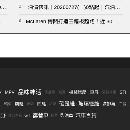
0人 重新評估車系佈局?
油價快訊｜20260727(一)0點起｜汽油漲7角
、科技、油電全面升級，售價也可能調漲?
McLaren 傳聞打造三踏板超跑！近 30 年
品味紳活
V
MPV
機械增壓
車展
STI
國產車
試駕
渦輪增壓
碳纖維
玻璃纖維
車
前驅
四驅
進排氣
轎車
二輪
後驅
品牌
越野
露營車
汽車百貨
GT
柴油車
瑞典車系
掀背