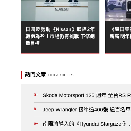
日圓貶勢助《Nissan》睽違2年
《豐田集
轉虧為盈！市場仍有挑戰 下修銷
新高 明年
量目標
熱門文章
HOT ARTICLES
Skoda Motorspo
Jeep Wrangler 接單逾400張 逾
南陽將導入的《Hyundai Stargaz