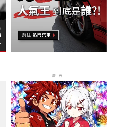
r
體
年
廣告
門天后宮 推限量聯名御守 ?
用V6引擎&配備更豐富 現款2.0T促銷送美國來回機票?
le》試駕報導｜給懂享受的人 陪你上山海的全天候敞篷跑車?