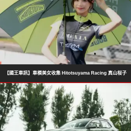
【國王車訊】車模美女收集 Hitotsuyama Racing 真山桜子