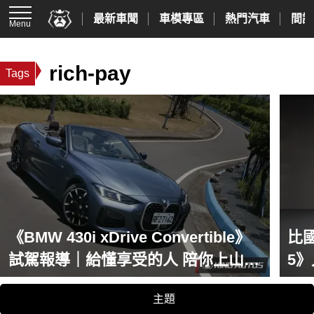
最新車聞
車模專區
熱門汽車
間諜
Menu
rich-pay
Tags
《BMW 430i xDrive Convertible》
比國
試駕報導｜給懂享受的人 陪你上山海
5
的全天候敞篷跑車
間
主題