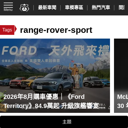
最新車聞
車模專區
熱門汽車
間諜
Menu
range-rover-sport
Tags
2026年8月購車優惠｜《Ford
Mc
Territory》84.9萬起 升級旗艦響宴三
3
件組 《Ford Mustang》銷量多3倍
主題
170.9萬元起