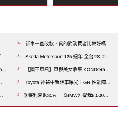
er》在印尼降價 入手門檻約台幣43.2萬元?
新車一直改款，真的對消費者比較好嗎？?
累夥伴《北京汽車》預估上半年轉虧16.5億人民幣?
Skoda Motorsport 125 週年
preza TX 有望成為全新手排性能掀背?
【國王車訊】車模美女收集 KONDOracing
 沒有回頭路！哪怕美國曾召回逾14萬輛儀表黑畫面?
Toyota 神祕中置跑車曝光！GR 性能陣容
測試曝光！限量超跑預計比硬頂版更加稀有?
季獲利衰退35%！《BMW》擬裁8,000人 