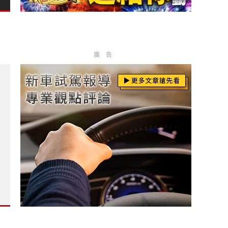
廣告
 全台RS Roadshow熱血啟動?
 原あゆみ?
再添猛將 期待重點公開?
重新評估車系佈局?