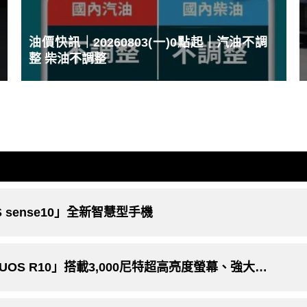
油價快訊｜20260803(一)0點起｜汽油不調
整 柴油不調整
 sense10」全新智慧型手機
3C科技｜夏普發表高階智慧型手機「AQUOS R10」搭載3,000尼特超高亮度螢幕、強大的立體聲揚聲器與空間音效