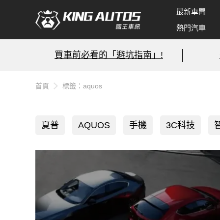
最新車聞
熱門汽車
買車前必看的「避坑指南」!
首頁
標籤：aquos
夏普
AQUOS
手機
3C科技