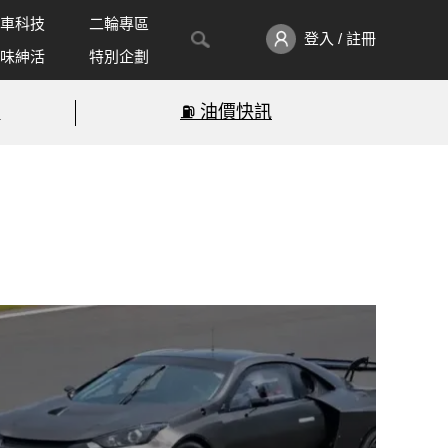
車科技
二輪專區
登入 / 註冊
味紳活
特別企劃
!
⛽️ 油價快訊