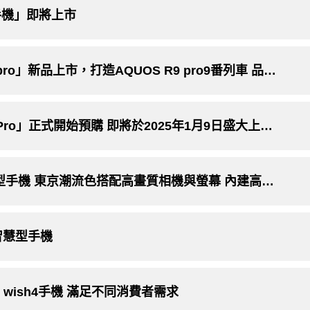
型手機」即將上市
夏普徠卡專業級旗艦手機「AQUOS R9 pro」新品上市，打造AQUOS R9 pro9番列車 品味 視界經典
夏普徠卡專業級旗艦手機「AQUOS R9 Pro」正式開始預購 即將於2025年1月9日盛大上市 業界最大1/0.98英吋大型感光元件 夜拍超有感
夏普推出全新《AQUOS sense9》智慧型手機 東京潮流色搭配高畫質相機與螢幕 內建高達兩天*1的電池續航力
艦智慧型手機
 wish4手機 滿足不同消費者需求