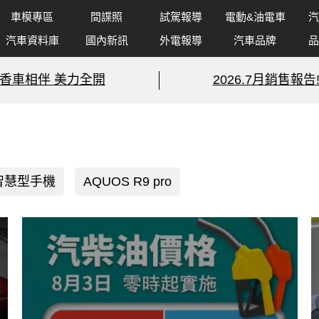
車模專區
間諜照
試駕報導
電動&油電車
汽
汽車資料庫
國內新訊
外電報導
汽車品牌
品
香車相伴 美力全開
2026.7月銷售報告
智慧型手機
AQUOS R9 pro