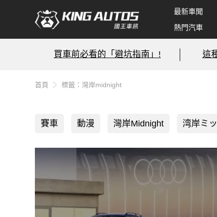
最新車聞
熱門汽車
買車前必看的「避坑指南」!
這
首頁
標籤：灣岸midnight
賽車
動漫
灣岸Midnight
湾岸ミ