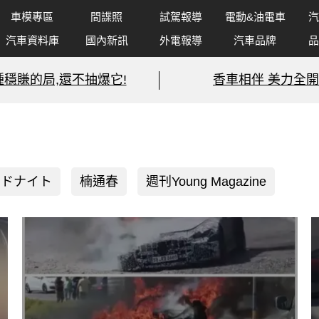
車模專區
間諜照
試駕報導
電動&油電車
汽
汽車資料庫
國內新訊
外電報導
汽車品牌
品
種穩賺的局,還不抽爆它!
香車相伴 美力全開
ッドナイト
楠通春
週刊Young Magazine