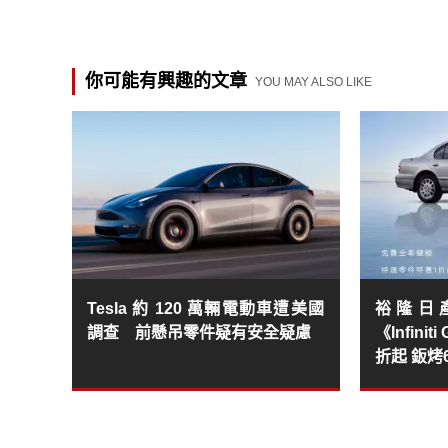
你可能有興趣的文章
YOU MAY ALSO LIKE
Tesla 約 120 萬輛電動車遭美國
裕隆日產《
調查 前懸吊零件疑有安全疑慮
《Infini
折起 鈑