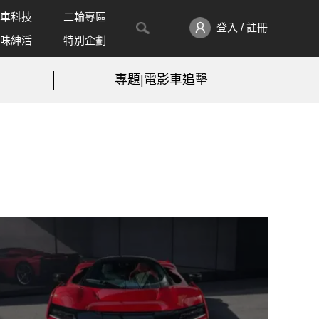
車科技
二輪專區
登入 / 註冊
味紳活
特別企劃
專題|電影車追擊