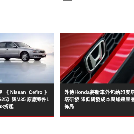
Nissan Cefiro》
外傳Honda將新車外包給印度
ti G25》與M35 原廠零件1
塔研發 降低研發成本與加速產
烤68折起
佈局