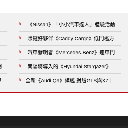
 沒有回頭路！哪怕美國曾召回逾14萬輛儀表黑畫面?
《Nissan》「小小汽車達人」體驗活動圓滿
》18日發表 限時優惠價升級5年原廠保固?
賺錢好夥伴《Caddy Cargo》低門檻方案
導｜小車大馬力 科技配備滿點?
汽車發明者《Mercedes-Benz》連車門都
》取消入門油車 與油電車價差僅2萬 RAV4油電更划算？！?
南陽將導入的《Hyundai Stargazer》在
能陣容再添猛將 期待重點公開?
全新《Audi Q9》旗艦 對尬GLS與X7｜5