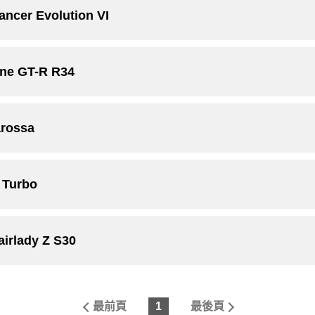
er Evolution VI
e GT-R R34
rossa
Turbo
lady Z S30
最前頁
1
最後頁