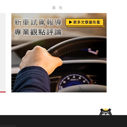
廣告
落幕 展現日式職人服務專業?
 福斯商旅再幫你打廣告?
搞不定！美國召回逾31萬輛?
印尼降價 入手門檻約台幣43.2萬元?
.3 米超大車格 獨立商務後座 全景玻璃天窗破紀錄?