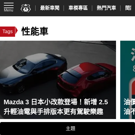
最新車聞
車模專區
熱門汽車
間諜
Menu
性能車
Tags
Mazda 3 日本小改款登場！新增 2.5
油價
升輕油電與手排版本更有駕駛樂趣
油
主題