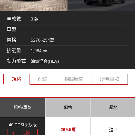
車款數
3 款
車型
-
價格
$270~294萬
排氣量
1,984 cc
動力形式
油電混合(HEV)
規格
配備
相關新聞
所有車款
規格/車款
價格
產地
40 TFSI享馭版
269.5萬
進口
比較