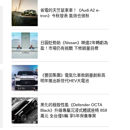
省電的天竺鼠車車！《Audi A2 e-
tron》今秋發表 能效也很秋
日圓貶勢助《Nissan》睽違2年轉虧為
盈！市場仍有挑戰 下修銷量目標
《豐田集團》電氣化車款銷量創新高
明年推出新世代HEV大電池
黑化的極致性能《Defender OCTA
Black》升級專屬沉浸式體感座椅 858
萬元 全台僅5輛 享5年保養專案