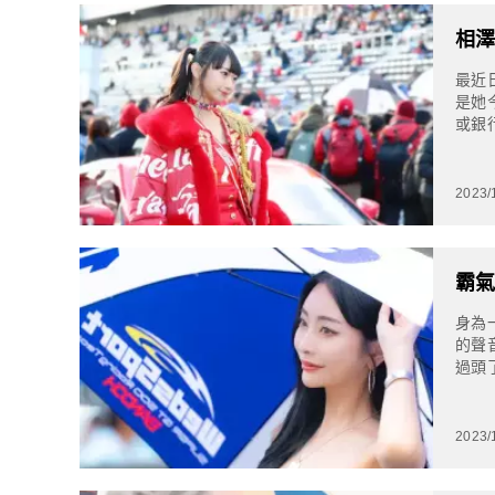
相澤
最近
是她
或銀
期月
2023/
霸氣
身為
的聲
過頭
威脅
2023/