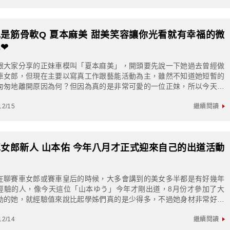
是筋骨軟Q 夏本麻美 甜美笑容讓你光看就有幸福的微
❤
跟大家分享的正妹車模叫「夏本麻美」，開頭要先說一下她過去曾經做
車女郎，但現在主要以寫真工作跟藝能活動為主，雖然不知道她短暫的
匆匆地離開原因為何？但因為真的是非常可愛的一位正妹，所以今天特
些她2019左右在SuperGT上擔...
12/15
繼續閱讀
女郎新人 山本佑 今年八月才正式迎來自己的出道活動
演
在聊賽車女郎或賽車皇后的時候，大多會講到的美女多半都是有好幾年
經驗的人，像今天這位「山本ゆう」今年才剛出道，8月份才參加了大
動的她，就經驗值來說比起學姊們真的是少得多，不過她身材非常好！
應該會有不少活動出席的機會喔8月初的時...
12/14
繼續閱讀