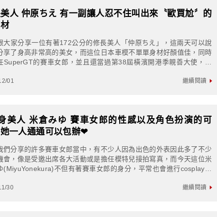
美人 仲原ちえ 有一副讓人忍不住叫出來〝歐買尬〞的
身材
跟大家分享一位有著172公分的修長美人「仲原ちえ」，這兩天可以說
分享了身高非常高的美女，而這位日本車模不單單身材好顏值佳，同時
任SuperGT的賽車女郎，並且還當過第38屆橫濱開港季親善大使，並
今年度的BestBodyJa...
12/01
繼續閱讀
頭身美人 米倉みゆ 賽車女郎的性感以及角色扮演的可
，她一人通通可以包辦❤
我們分享的許多賽車女郎當中，有不少人因為出色的外表因此多了不少
機會，像是受邀出席各大活動或是擔任模特兒接拍寫真，而今天這位米
(MiyuYonekura)不但有著賽車女郎的身分，平常也會進行cosplay的
，賽車女郎的性感以...
11/30
繼續閱讀