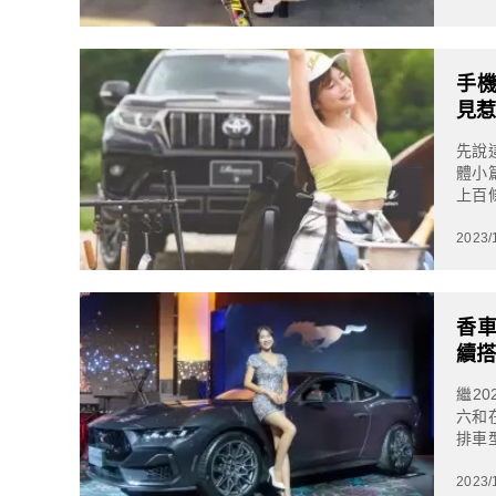
手機
見
先說
體小
上百
自己經
2023/
香車
續搭
繼20
六和在
排車
輛...
2023/