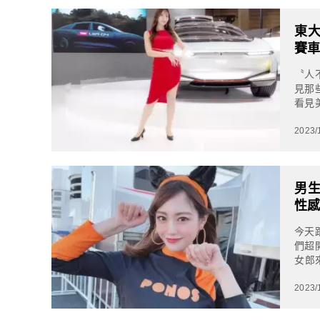
東大
賽
〝人
見那
看見
是今天
2023/
男生
性
今天
們超
女郎
文放
2023/