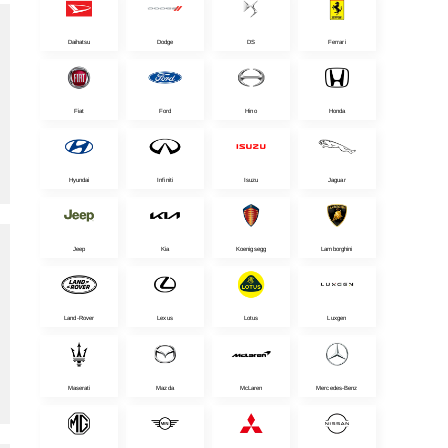
Daihatsu
Dodge
DS
Ferrari
Fiat
Ford
Hino
Honda
Hyundai
Infiniti
Isuzu
Jaguar
Jeep
Kia
Koenigsegg
Lamborghini
Land-Rover
Lexus
Lotus
Luxgen
Maserati
Mazda
McLaren
Mercedes-Benz