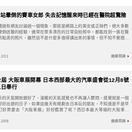
站暈倒的賽車女郎 失去記憶醒來時已經在醫院超驚險
聽過有網友討論過一個現象，那就是網路上的美女或正妹們，絕大多數
暈倒送醫的經驗，通常在眾多漂亮的日常自拍照中，都能找到一張在醫
吊點滴的照片，雖然這不是什麼多值得講出來的事情，但不知不覺間也
網友會去注意的一個小地方今天分享的這位...
12/11
繼續閱讀
2屆 大阪車展開幕 日本西部最大的汽車盛會從12月8號
1日舉行
天的天氣開始變好了，溫暖的天氣感覺也不再讓人鬱悶，感覺就是一個
好好出遊的日子，如果這幾天有規劃去日本玩的朋友，不知道是不是早
訂好票要去「大阪車展」好好鑑賞了呢？西日本最大等級的大阪車展
KAMOBILITYSHOW2023...
12/08
繼續閱讀