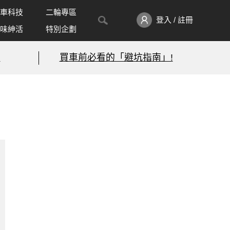
車科技
二輪專區
登入 / 註冊
味紳活
特別企劃
!
買車前必看的「避坑指南」!