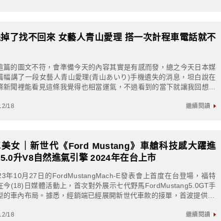
掉了找不回來 女藝人青山愛理 搭一次計程車電話就不
惹
這篇的圖文不符，會準備今天的內容其實是有感而發，總之今天日本媒
篇幅講了一段女藝人青山愛理(青山あいり)手機遺失的消息，坦白說在
條新聞裡能看見這條我覺得也相當運氣，不過看到的當下就讓我回想起
歷過的一些事情，好像...如果搭計...
12/18
繼續閱讀
美女｜新世代《Ford Mustang》車艙科技感大躍進
5.0升V8自然進氣引擎 2024年在台上市
23年10月27日的FordMustangMach-E發表會上首度在台登場，福特
今(18)日媒體活動上，首次對外展示七代野馬FordMustang5.0GT手
型的車內布局。據悉，經銷端已經展開新世代車款的接單，首波提供30
12/18
繼續閱讀