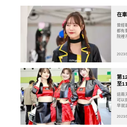
在車
曾經
都有
院裡
成為
2023/
第1
至1
這兩
可以
早就
(OSA
2023/