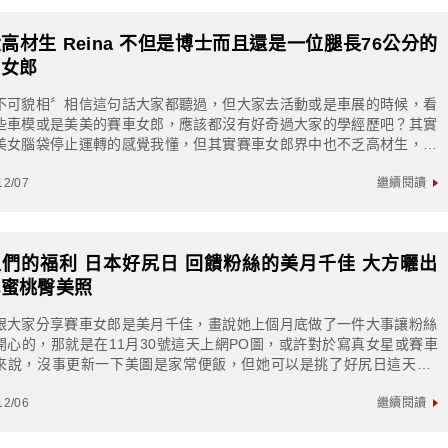
高材生 Reina 不但是博士而且還是一位腿長76公分的
車女郎
不可貌相〞相信這句話大家都聽過，但大家去活動或是車展的時候，看
些車模或是美美的賽車女郎，應該都沒有好奇過大家的學經歷吧？其實
美女腦袋停止運轉的感覺我懂，但其實賽車女郎界中也不乏高材生，像
分享的這位Reina就是一位東大高材...
12/07
繼續閱讀
們的福利 日本好尻日 回饋粉絲的美月千佳 大方曬出
感蜜桃臀美照
跟大家分享賽車女郎是美月千佳，畫說她上個月底做了一件大事讓粉絲
開心的，那就是在11月30號這天上網PO圖，或許對於寫真女星或賽車
來說，沒事更新一下美圖是家常便飯，但她可以是挑了好尻日這天PO
圖，這意義可就不一樣了喔(大心)▼...
12/06
繼續閱讀