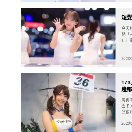
短髮
今天
兒「
迪」
源到
2023/
17
邊
最近
會多
郎跟
的吸睛
2023/