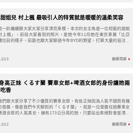
甜姐兒 村上楓 最吸引人的特質就是暖暖的溫柔笑容
這一趴繼續跟大家大家分享漂亮車模，本次的女主角是一位短髮的甜姐
村上楓」，前段大家看到的照片，是她今年11月她在東京車展「比亞
攤位前的樣子，前面也跟大家聊過今年BYD的野望，打算大量的投注資
日本市場，頻繁的大動作也讓不少原本的...
12/13
繼續閱讀
3身高正妹 くるす蘭 賽車女郎+啤酒女郎的身份讓她兩
都吃香
我們跟大家分享了不少優質的賽車女郎，有些正妹因為人氣不錯而有機
方發展，像是我們今天聊到的「くるす蘭」，就是一位曾擔任過賽車女
啤酒女郎的人氣美女，擁有173公分高的她，只要站出來絕對會是漂亮
嬌點くるす蘭twitterくるす蘭...
12/12
繼續閱讀