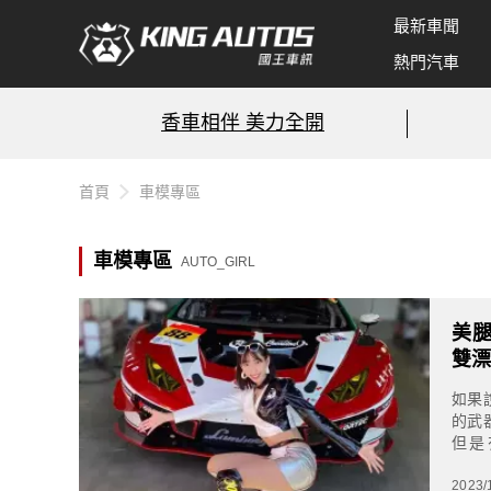
最新車聞
熱門汽車
香車相伴 美力全開
首頁
車模專區
車模專區
AUTO_GIRL
美腿
雙
如果
的武
但是
(Mi
2023/