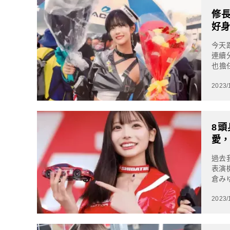
修長
好
今天
連續
也擔
且還在
2023/
8
愛
過去
表演
倉みゆ
活動
2023/