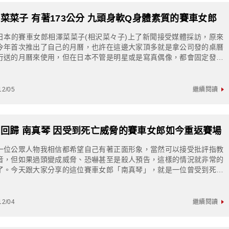
菜菜子 有著173公分 九頭身軟Q身體素質的賽車女郎
日本的賽車女郎相澤菜菜子(相沢菜々子)上了新聞接受媒體採訪，原來
今年首次推出了自己的月曆，也許在這邊大家頂多就是拿公司發的桌曆
行送的月曆來使用，但在日本不管是明星或是寫真偶像，都會固定發一
曆週邊來回饋粉絲，所以能發行屬於自己...
12/05
繼續閱讀
回歸 南真琴 因受到死亡威脅的賽車女郎如今重返賽場
一位公眾人物我相信都希望自己有著正面形象，當然可以接受批評指教
音，但如果過頭變成威脅、恐嚇甚至是殺人預告，這樣的情況就非常的
了。今天跟大家分享的這位賽車女郎「南真琴」，就是一位曾受到死亡
的一位賽車女郎賽車女郎「南真琴」今年3...
12/04
繼續閱讀