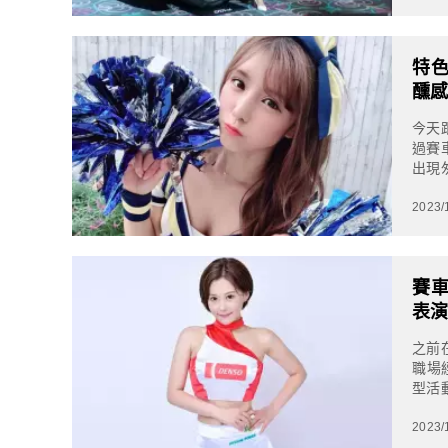
特色
醺感
今天
過賽
出現
別找了
2023/
賽車
表
之前
職場
型活
將來
2023/