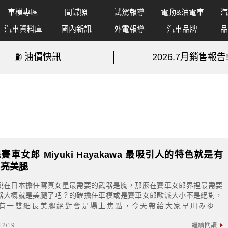
車模專區
間諜照
試駕報導
電動&油電車
汽
汽車資料庫
國內新訊
外電報導
汽車品牌
品
⛽️ 油價快訊
2026.7月銷售報告
賽車女郎 Miyuki Hayakawa 最吸引人的特色就是有
漂亮美腿
說在日本擔任寫真女星最需要的武器是胸，那麼在賽車女郎界裡最需要
器大概就是美腿了吧？的確擔任車模或是賽車女郎歐派大小不是絕對，
有一雙細長美腿絕對會是場上焦點，今天帶給大家早川みゆき
yukiHayakawa)，便是擁有這一大殺...
12/19
繼續閱讀