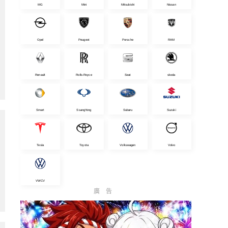
MG
Mini
Mitsubishi
Nissan
Opel
Peugeot
Porsche
RAM
Renault
Rolls-Royce
Seat
skoda
Smart
SsangYong
Subaru
Suzuki
Tesla
Toyota
Volkswagen
Volvo
VWCV
廣告