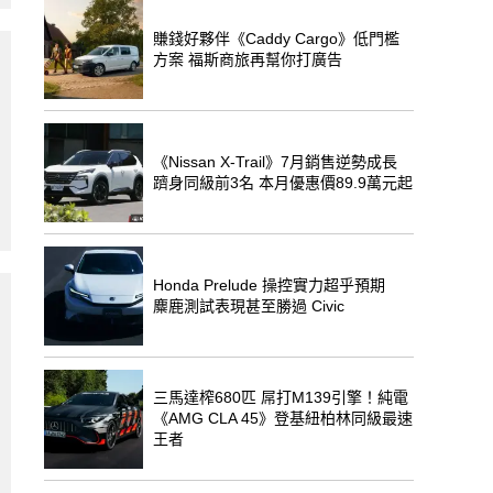
賺錢好夥伴《Caddy Cargo》低門檻
方案 福斯商旅再幫你打廣告
《Nissan X-Trail》7月銷售逆勢成長
躋身同級前3名 本月優惠價89.9萬元起
Honda Prelude 操控實力超乎預期
麋鹿測試表現甚至勝過 Civic
三馬達榨680匹 屌打M139引擎！純電
《AMG CLA 45》登基紐柏林同級最速
王者