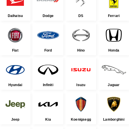
Daihatsu
Dodge
DS
Ferrari
Fiat
Ford
Hino
Honda
Hyundai
Infiniti
Isuzu
Jaguar
Jeep
Kia
Koenigsegg
Lamborghini