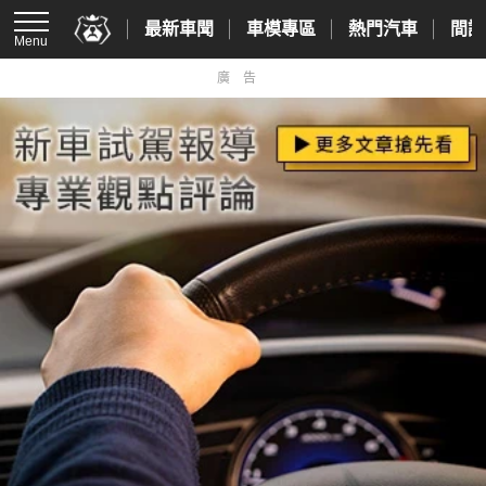
最新車聞
車模專區
熱門汽車
間諜
Menu
廣告