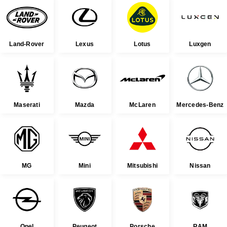
Land-Rover
Lexus
Lotus
Luxgen
Maserati
Mazda
McLaren
Mercedes-Benz
MG
Mini
Mitsubishi
Nissan
Opel
Peugeot
Porsche
RAM