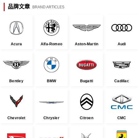
品牌文章
BRAND ARTICLES
Acura
Alfa-Romeo
Aston-Martin
Audi
Bentley
BMW
Bugatti
Cadillac
Chevrolet
Chrysler
Citroen
CMC