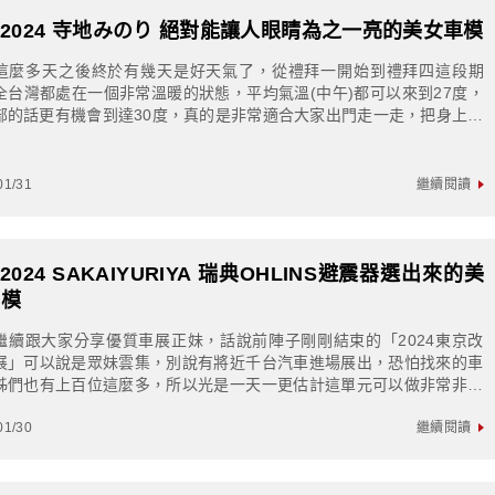
S2024 寺地みのり 絕對能讓人眼睛為之一亮的美女車模
這麼多天之後終於有幾天是好天氣了，從禮拜一開始到禮拜四這段期
全台灣都處在一個非常溫暖的狀態，平均氣溫(中午)都可以來到27度，
部的話更有機會到達30度，真的是非常適合大家出門走一走，把身上潮
氣一掃而空。今天我們繼續跟大家分享...
01/31
繼續閱讀
S2024 SAKAIYURIYA 瑞典OHLINS避震器選出來的美
車模
繼續跟大家分享優質車展正妹，話說前陣子剛剛結束的「2024東京改
展」可以說是眾妹雲集，別說有將近千台汽車進場展出，恐怕找來的車
姊們也有上百位這麼多，所以光是一天一更估計這單元可以做非常非常
喜歡的大家也請繼續支持下去唷(鞠躬)...
01/30
繼續閱讀