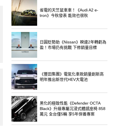
省電的天竺鼠車車！《Audi A2 e-
tron》今秋發表 能效也很秋
日圓貶勢助《Nissan》睽違2年轉虧為
盈！市場仍有挑戰 下修銷量目標
《豐田集團》電氣化車款銷量創新高
明年推出新世代HEV大電池
黑化的極致性能《Defender OCTA
Black》升級專屬沉浸式體感座椅 858
萬元 全台僅5輛 享5年保養專案