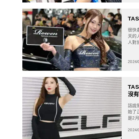
TA
很快
天的
人對
能放
2024/
TA
沒
話說
始了
是2
假已
2024/