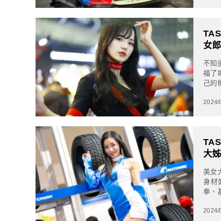
TA
女
不知
福了
己的
的要
2024/
TA
大
美女
身材
拳、
們今
2024/