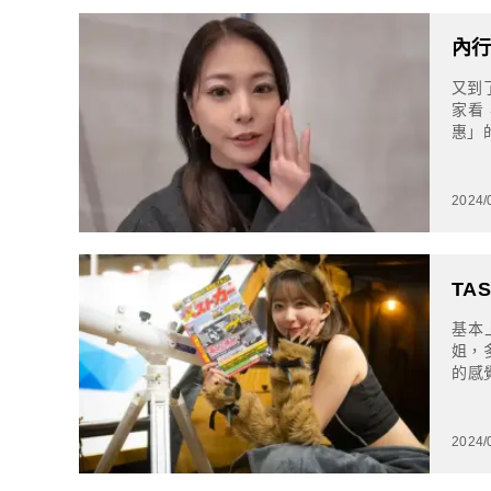
內行
又到
家看
惠」
樣子
2024/
TA
基本
姐，
的感
十鈴
2024/