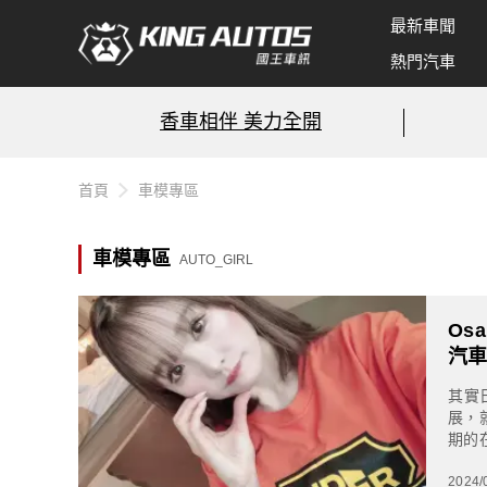
最新車聞
熱門汽車
香車相伴 美力全開
首頁
車模專區
車模專區
AUTO_GIRL
Os
汽
其實
展，
期的
的車
2024/