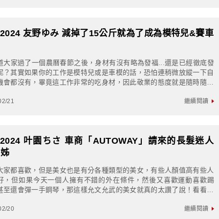
S2024 友野ゆみ 減掉了15公斤就為了成為模特兒&賽車
郎
道大家過了一個農曆春節之後，身材有沒有略為發福...還是已經徹底發
呢？其實如果你的工作是模特兒或是車模的話，恐怕連稍微放縱一下自
機會都沒有，畢竟這工作非常的吃身材，因此敬業的態度就是隨時隨地
求體態完美，像今天這位「友野ゆみ」...
02/21
繼續閱讀
S2024 叶園ちさ 車商「AUTOWAY」請來的長髮迷人
姊姊
大家都喜歡，但是美女也是有分各種類型的美女，有些人顏值高有些人
好，但如果今天一個人擁有不錯的外在條件，然後又喜歡運動喜歡踢
甚至還會彈一手鋼琴，那這樣允文允武的美女就真的太讚了說！看看我
天的女主角「叶園ちさ」這些正好她都會，也...
02/20
繼續閱讀