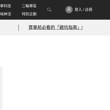
車科技
二輪專區
登入 / 註冊
味紳活
特別企劃
!
買車前必看的「避坑指南」!