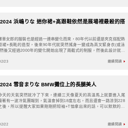
S2024 浜嶋りな 迷你裙+高跟鞋依然是展場裡最殺的搭
賽車女郎的服裝也是經過一連串變化而來，80年代以前還是夾克搭配熱
短裙+長靴的造型，後來90年代就突然搖身一變成為高叉緊身衣(或泳
，然後又經過2000年的變化開始出現了兩截式的制服，然後此設計就一
用至今，目前設計廠商多會在細節...
02/23
繼續閱讀
S2024 雪音まりな BMW攤位上的長腿美人
今天的天氣突然就冷了下來，連續三天像夏天的高溫馬上就要進入尾
接著有一波冷氣團報到，氣溫會掉到18度左右，而且還會一路涼到228
之後，所以提醒大家如果剛剛把短袖+T恤拿出來的話，可以默默的收
，然後把長袖毛衣再拿起來穿惹雪音まり...
02/22
繼續閱讀