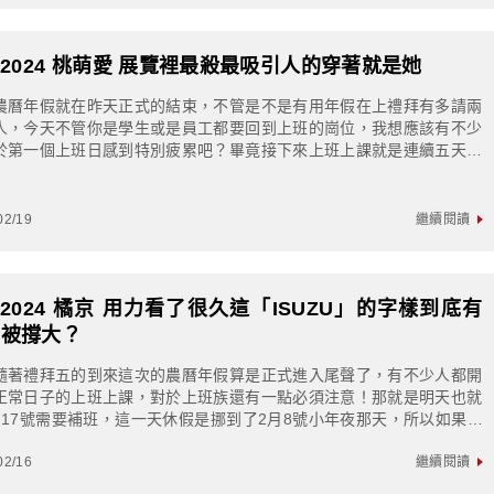
S2024 桃萌愛 展覽裡最殺最吸引人的穿著就是她
農曆年假就在昨天正式的結束，不管是不是有用年假在上禮拜有多請兩
人，今天不管你是學生或是員工都要回到上班的崗位，我想應該有不少
於第一個上班日感到特別疲累吧？畢竟接下來上班上課就是連續五天才
假，感覺要ㄍㄧㄥ完這五天光想就覺得好遙...
02/19
繼續閱讀
S2024 橘京 用力看了很久這「ISUZU」的字樣到底有
有被撐大？
隨著禮拜五的到來這次的農曆年假算是正式進入尾聲了，有不少人都開
正常日子的上班上課，對於上班族還有一點必須注意！那就是明天也就
月17號需要補班，這一天休假是挪到了2月8號小年夜那天，所以如果年
經請好的朋友自然不用擔心，但如果打...
02/16
繼續閱讀