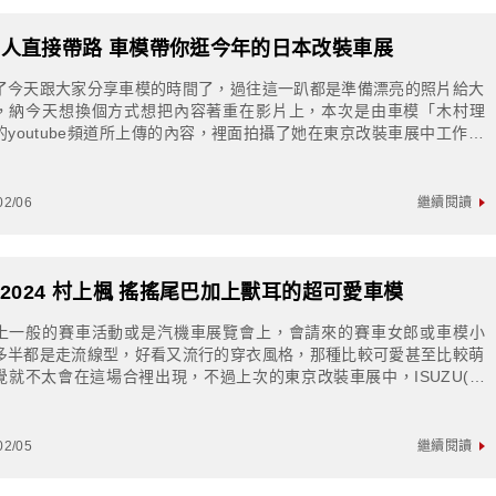
人直接帶路 車模帶你逛今年的日本改裝車展
了今天跟大家分享車模的時間了，過往這一趴都是準備漂亮的照片給大
，納今天想換個方式想把內容著重在影片上，本次是由車模「木村理
的youtube頻道所上傳的內容，裡面拍攝了她在東京改裝車展中工作的
，以及介紹一下照顧到的攤位跟一些周...
02/06
繼續閱讀
S2024 村上楓 搖搖尾巴加上獸耳的超可愛車模
上一般的賽車活動或是汽機車展覽會上，會請來的賽車女郎或車模小
多半都是走流線型，好看又流行的穿衣風格，那種比較可愛甚至比較萌
覺就不太會在這場合裡出現，不過上次的東京改裝車展中，ISUZU(五
汽車株式會社)請來的「村上楓」打扮就...
02/05
繼續閱讀