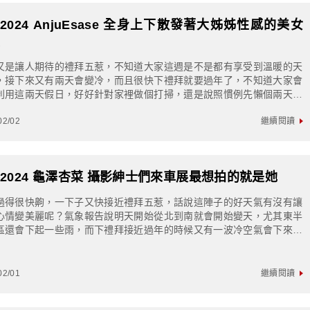
S2024 AnjuEsase 全身上下散發著大姊姊性感的美女
模
又是讓人期待的禮拜五惹，不知道大家這週是不是都有享受到溫暖的天
，接下來又有兩天會變冷，而且很快下禮拜就要過年了，不知道大家會
利用這兩天假日，好好針對家裡做個打掃，還是說照慣例先懶個兩天，
月8號那天放假再說呢wアンジュツイッタ...
02/02
繼續閱讀
S2024 龜澤杏菜 攝影紳士們來車展最想拍的就是她
過得很快齁，一下子又快接近禮拜五惹，話說這陣子的好天氣有沒有讓
心情變美麗呢？氣象報告說明天開始從北到南就會開始變天，尤其東半
區還會下起一些雨，而下禮拜接近過年的時候又有一波冷空氣會下來，
今年農曆年可能又會冷一波惹！亀澤杏菜ツ...
02/01
繼續閱讀