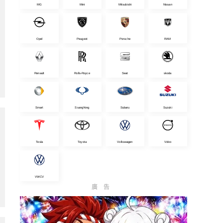
MG
Mini
Mitsubishi
Nissan
Opel
Peugeot
Porsche
RAM
Renault
Rolls-Royce
Seat
skoda
Smart
SsangYong
Subaru
Suzuki
Tesla
Toyota
Volkswagen
Volvo
VWCV
廣告