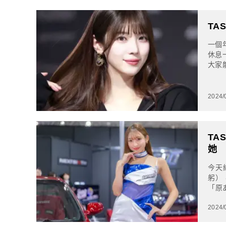
TA
一個
休息
大家
模，
2024/
TA
她
今天
躬）
「原
ッター
2024/