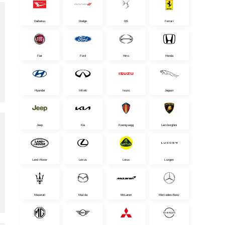
Daihatsu
Dodge
DS
Ferrari
Fiat
Ford
Hino
Honda
Hyundai
Infiniti
Isuzu
Jaguar
Jeep
Kia
Koenigsegg
Lamborghini
Land-Rover
Lexus
Lotus
Luxgen
Maserati
Mazda
McLaren
Mercedes-Benz