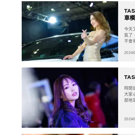
TA
車
今天
氣了
不會
等2
2024/
TA
時間
大家
部地
所以
2024/