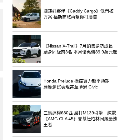
賺錢好夥伴《Caddy Cargo》低門檻
方案 福斯商旅再幫你打廣告
《Nissan X-Trail》7月銷售逆勢成長
躋身同級前3名 本月優惠價89.9萬元起
Honda Prelude 操控實力超乎預期
麋鹿測試表現甚至勝過 Civic
三馬達榨680匹 屌打M139引擎！純電
《AMG CLA 45》登基紐柏林同級最速
王者