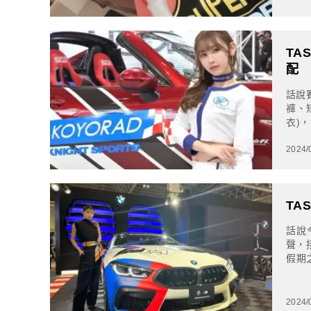
TA
配
話說
褲、
衣)
直沿
2024/
TA
話說
聲，
假期
回去
2024/