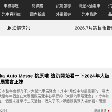
車模專區
間諜照
試駕報導
電動&油電車
汽
汽車資料庫
國內新訊
外電報導
汽車品牌
品
⛽️ 油價快訊
2026.7月銷售報告
aka Auto Messe 桃原唯 這趴開始看一下2024年大阪
車展覽會正妹
日本整年度都有不少大型汽車展覽會，其中2月份中旬最重要的一場大
就是每年固定在大阪國際展覽中心舉行的「大阪汽車展覽會」，今年如
在一個週末裡舉行三天活動，湧入了不少媒體跟民眾入場參觀，而漂亮
模姊姊們當然也在會場裡等待大家，底下就...
02/26
繼續閱讀