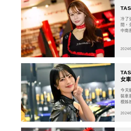
TA
冷了
間，
中南
濕之
2024/
TA
女
今天
裝車
模姊
久，
2024/