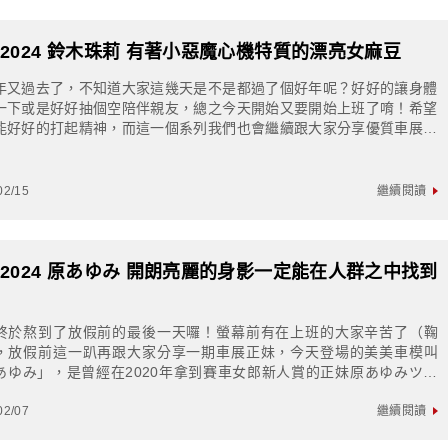
S2024 鈴木珠莉 有著小惡魔心機特質的漂亮女麻豆
年又過去了，不知道大家這幾天是不是都過了個好年呢？好好的讓身體
一下或是好好抽個空陪伴親友，總之今天開始又要開始上班了唷！希望
能好好的打起精神，而這一個系列我們也會繼續跟大家分享優質車展車
還請大家多多指教囉鈴木珠莉ツイッター+...
02/15
繼續閱讀
S2024 原あゆみ 開朗亮麗的身影一定能在人群之中找到
終於熬到了放假前的最後一天囉！螢幕前有在上班的大家辛苦了（鞠
，放假前這一趴再跟大家分享一期車展正妹，今天登場的美美車模叫
あゆみ」，是曾經在2020年拿到賽車女郎新人賞的正妹原あゆみツイ
+インスタ生日:1997年5月1號身高...
02/07
繼續閱讀