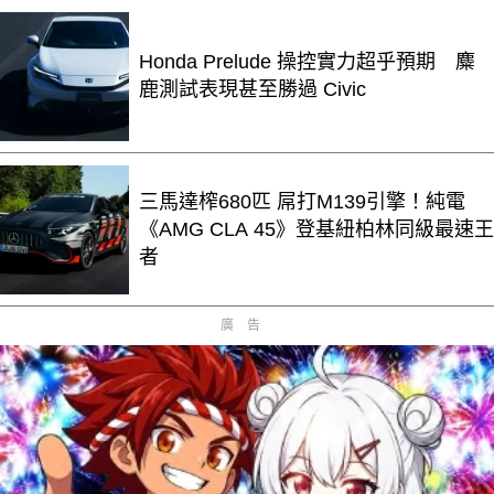
Honda Prelude 操控實力超乎預期 麋
鹿測試表現甚至勝過 Civic
三馬達榨680匹 屌打M139引擎！純電
《AMG CLA 45》登基紐柏林同級最速王
者
廣告