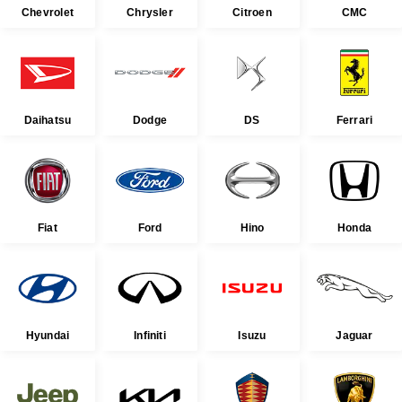
Chevrolet
Chrysler
Citroen
CMC
Daihatsu
Dodge
DS
Ferrari
Fiat
Ford
Hino
Honda
Hyundai
Infiniti
Isuzu
Jaguar