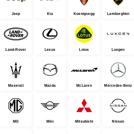
Jeep
Kia
Koenigsegg
Lamborghini
Land-Rover
Lexus
Lotus
Luxgen
Maserati
Mazda
McLaren
Mercedes-Benz
MG
Mini
Mitsubishi
Nissan