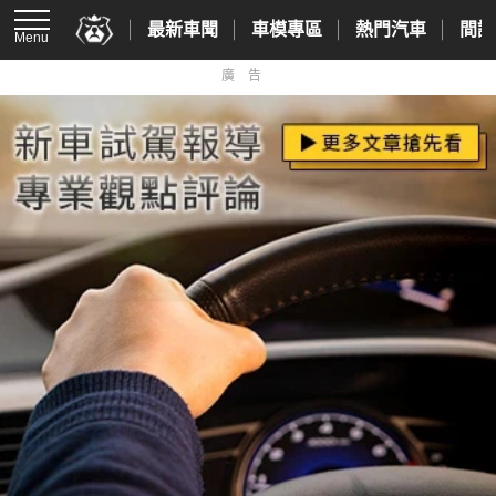
最新車聞
車模專區
熱門汽車
間諜
Menu
廣告