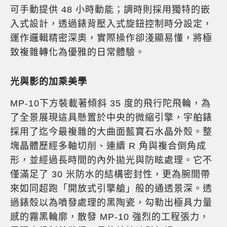
可手動提供 48 小時動能；調時則採用獨特的嵌
入式設計，透過錶背壓入式旋鈕控制時分設定，
運作邏輯精密深奧，實際操作卻淺顯易懂，將極
致複雜轉化為優雅的日常體驗。
光與影的加乘美學
MP-10下方裝載著傾斜 35 度的飛行陀飛輪，為
了全景展現這具懸置於中央的微縮引擎，宇舶錶
採用了迄今最複雜的大曲面藍寶石水晶外殼。整
塊晶體歷經多軸切削、連續 R 角與複合倒角成
形，並經過長時間的內外拋光與防眩處理。它不
僅滿足了 30 米防水的結構密封性，更為腕間帶
來如同超跑「開放式引擎艙」般的通透景深。透
過錶殼以為噴發處理的黑陶瓷，勾勒出極具力量
感的霧黑輪廓，散發 MP-10 強烈的工程張力，