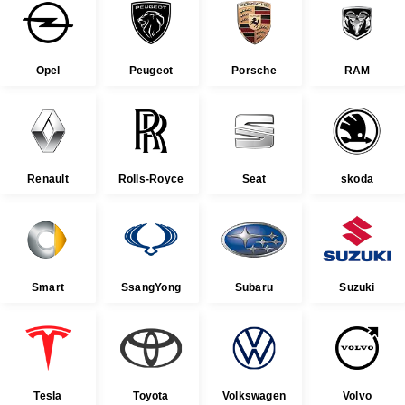
Opel
Peugeot
Porsche
RAM
Renault
Rolls-Royce
Seat
skoda
Smart
SsangYong
Subaru
Suzuki
Tesla
Toyota
Volkswagen
Volvo