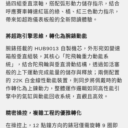
過四組垂直滾軸，搭配弧形動力儲存指示，結合
呼應賽車轉速紅區的綠、橘、紅三色動力指示，
帶來如超跑儀表板般的全新閱讀體驗。
將超跑引擎思維，轉化為腕錶動能
腕錶搭載的 HUB9013 自製機芯，外形宛如變速
箱般垂直組裝，其核心「陀飛輪重力動能系
統」，結合陀飛輪與垂直滑動結構，透過如活塞
般的上下運動完成能量的儲存與釋放；兩側配置
的 22K 白金線性動能裝置，則同步將佩戴時的動
作轉化為上鍊動力，整體運作邏輯如同高性能引
擎中的氣缸與動能回收系統，直觀且高效。
精密操控，複雜工程的優雅轉化
在操控上，12 點鐘方向的錶冠僅需旋轉 9 圈即