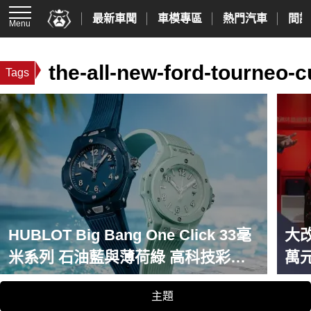
最新車聞
車模專區
熱門汽車
間諜
Menu
the-all-new-ford-tourneo-
Tags
HUBLOT Big Bang One Click 33毫
大改
米系列 石油藍與薄荷綠 高科技彩色
萬
陶瓷 演繹夏日島嶼色彩美學
1.
主題