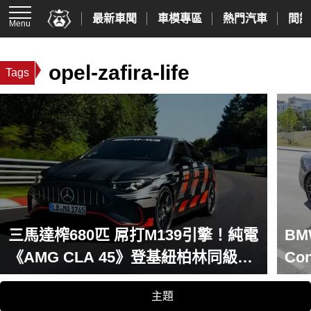
最新車聞
車模專區
熱門汽車
間諜
Menu
opel-zafira-life
Tags
三馬達榨680匹 屌打M139引擎！純電
BM
《AMG CLA 45》登基紐柏林同級最
Co
速王者
再
主題