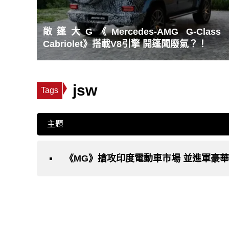
敞篷大G《Mercedes-AMG G-Class
Cabriolet》搭載V8引擎 開篷聞廢氣？！
jsw
Tags
主題
《MG》搶攻印度電動車市場 並進軍豪