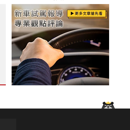
大巨蛋 期間限定形象外展熱血登場?
印尼降價 入手門檻約台幣43.2萬元?
表現甚至勝過 Civic?
shqai e-Power》一桶油跑1,980公里 創金氏新紀錄?
a TX 有望成為全新手排性能掀背?