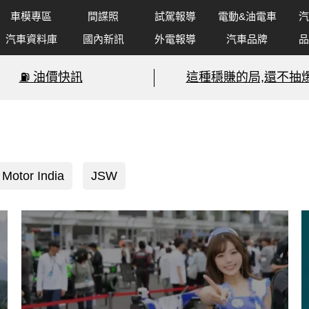
車模專區
間諜照
試駕報導
電動&油電車
汽
汽車資料庫
國內新訊
外電報導
汽車品牌
品
⛽️ 油價快訊
這種穩賺的局,還不抽爆
Motor India
JSW