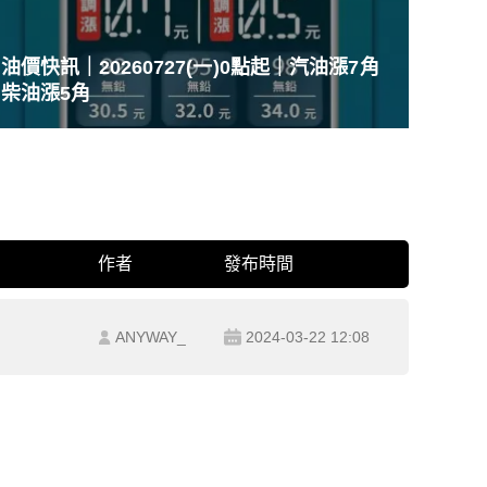
油價快訊｜20260727(一)0點起｜汽油漲7角
柴油漲5角
作者
發布時間
ANYWAY_
2024-03-22 12:08