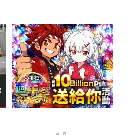
！
選
廣告