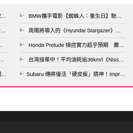
萬 改用V6引擎&配備更豐富 現款2.0T促銷送美國來回機票?
BMW攜手電影【蜘蛛人：重生日】馳騁臺北
Porsche Macan》相同命運 不敵歐盟GSR2法規?
南陽將導入的《Hyundai Stargazer》在
年推出新世代HEV大電池?
Honda Prelude 操控實力超乎預期 麋鹿測試
兩年 全新Giulia不再是轎車 ?
台灣接單中！平均油耗逾36km/l《Nissan Qa
rt 升級登場！配備更完整、運動感再進化?
Subaru 傳將復活「硬皮鯊」精神！Imprez