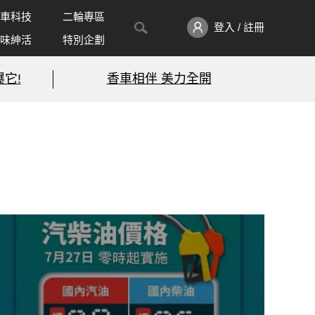
車科技
二輪專區
登入 / 註冊
味紳活
特別企劃
它!
香車相伴 美力全開