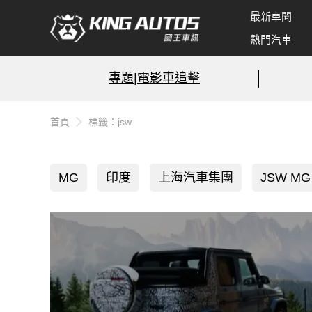
最新車聞
熱門汽車
專題|電影車追擊
首頁
標籤：jsw
MG
印度
上海汽車集團
JSW MG 