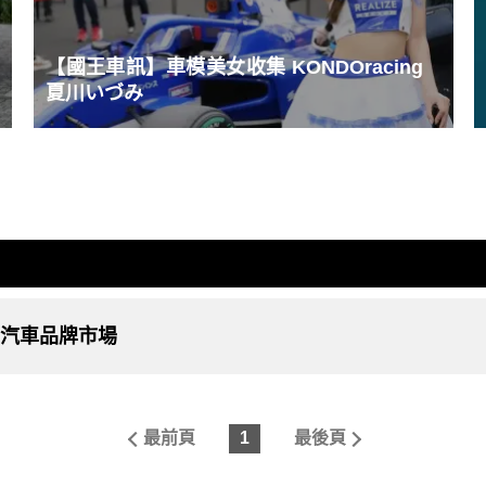
【國王車訊】車模美女收集 KONDOracing
夏川いづみ
華汽車品牌市場
最前頁
1
最後頁