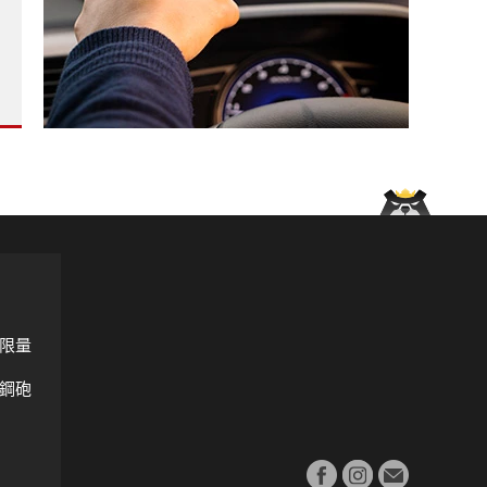
e Klasse 平台再添純電雙門新成員?
多3倍 170.9萬元起?
火 目擊者：大電池起火 消防隊無法馬上控制火勢?
限量
鋼砲