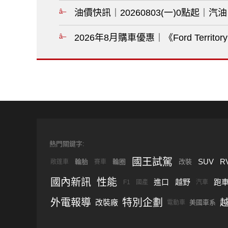
油價快訊｜20260803(一)0點起｜汽
2026年8月購車優惠｜《Ford Territ
熱門關鍵字:
國王試駕
SUV
R
輪胎
輪圈
改裝
敞篷車
賽車
國內新訊
性能
進口
越野
跑
F1
國產
汽車
外電報導
特別企劃
改裝廠
美國車系
電動車