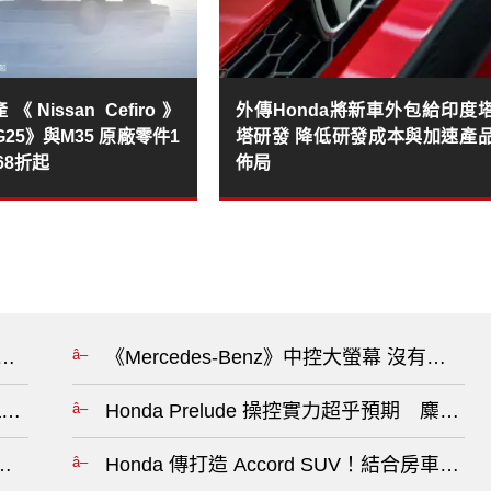
Nissan Cefiro》
外傳Honda將新車外包給印度
ti G25》與M35 原廠零件1
塔研發 降低研發成本與加速產
烤68折起
佈局
5》入手價創新低 扭力全世界最大 空間放大 氣囊數有史以來
《Mercedes-Benz》中控大螢幕 沒有
ing 菅原早記?
Honda Prelude 操控實力超乎預期 麋鹿測試
！自主開發、300 匹馬力，性能再升級?
Honda 傳打造 Accord SUV！結合房車與跨界