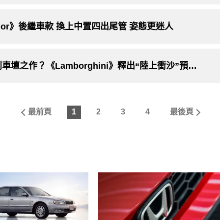
entador》後繼車款 換上中置四出尾管 姿態更迷人
將以《Huracan Sterrato》作為小牛告別車壇之作？《Lamborghini》釋出“陸上衝沙”預告影片 最快10月巴黎車展現身
最前頁
1
2
3
4
最後頁