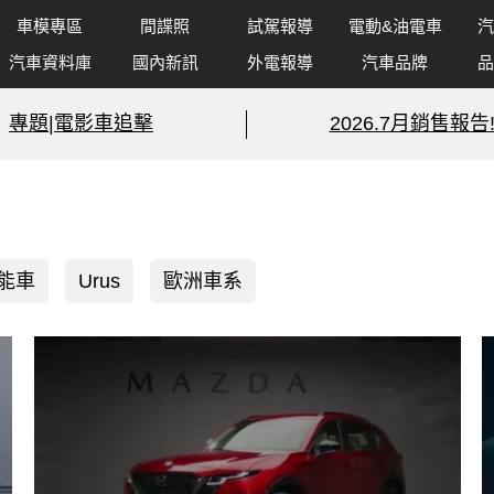
車模專區
間諜照
試駕報導
電動&油電車
汽
汽車資料庫
國內新訊
外電報導
汽車品牌
品
專題|電影車追擊
2026.7月銷售報告
能車
Urus
歐洲車系