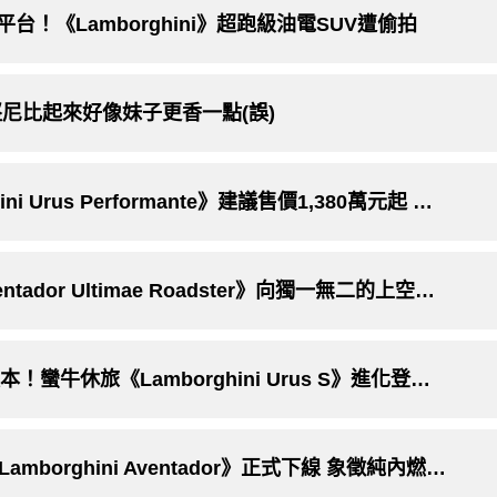
d》同平台！《Lamborghini》超跑級油電SUV遭偷拍
尼比起來好像妹子更香一點(誤)
新增拉力模式｜性能休旅車《Lamborghini Urus Performante》建議售價1,380萬元起 更輕更趴更厲害
含淚相送！最後一輛《Lamborghini Aventador Ultimae Roadster》向獨一無二的上空蠻牛致敬
外型、動力比照《Performante》性能版本！蠻牛休旅《Lamborghini Urus S》進化登場 國內即日起開始接單
真的要和V12大牛說再見了！最後一輛《Lamborghini Aventador》正式下線 象徵純內燃機時代的結束