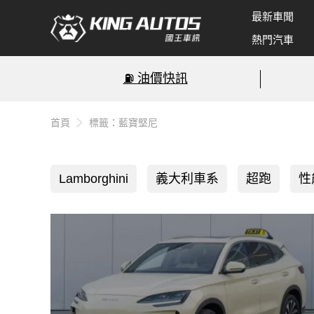
最新車聞
熱門汽車
⛽️ 油價快訊
首頁
標籤：藍寶堅尼
Lamborghini
義大利車系
超跑
性