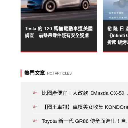
Tesla 約 120 萬輛電動車遭美國
裕隆日產《
調查 前懸吊零件疑有安全疑慮
《Infini
折起 鈑
熱門文章
HOT ARTICLES
比國產便宜！大改款《Mazda CX-
【國王車訊】車模美女收集 KONDOrac
Toyota 新一代 GR86 傳全面進化