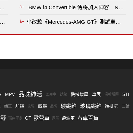
油不調整 柴油不調整?
BMW i4 Convertible 傳將加入陣容 Neu
ory》84.9萬起 升級旗艦響宴三件組 《Ford Mustang》銷量
小改款《Mercedes-AMG GT》測試車失
品味紳活
V
MPV
機械增壓
車展
STI
國產車
試駕
渦輪增壓
碳纖維
玻璃纖維
車
前驅
四驅
進排氣
轎車
二輪
後驅
品牌
越野
露營車
汽車百貨
GT
柴油車
瑞典車系
掀背