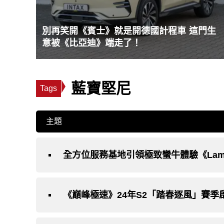
別再笑開《賓士》就是開德國計程車 這門生
意被《比亞迪》端走了！
藍寶堅尼
Tags
主題
全方位服務基地引領極致蠻牛體驗《Lambor
《巔峰極速》24年S2「踏春逐風」賽季啟動