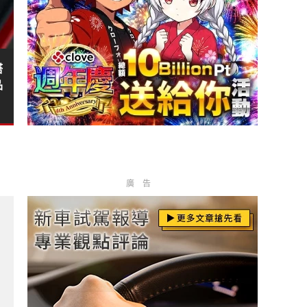
塔
品
廣告
最多?
回頭路！哪怕美國曾召回逾14萬輛儀表黑畫面?
表現甚至勝過 Civic?
優勢，鎖定 Subaru Outback 市場?