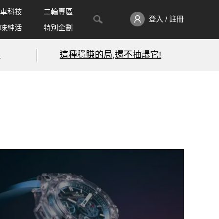
車科技
二輪專區
登入 / 註冊
味紳活
特別企劃
!
這種穩賺的局,還不抽爆它!