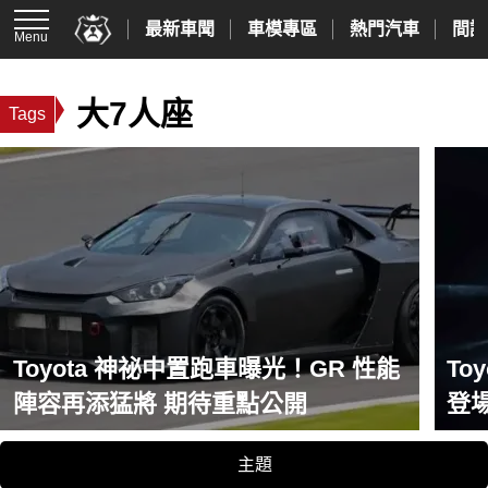
最新車聞
車模專區
熱門汽車
間諜
Menu
大7人座
Tags
Toyota 神祕中置跑車曝光！GR 性能
Toy
陣容再添猛將 期待重點公開
登
主題