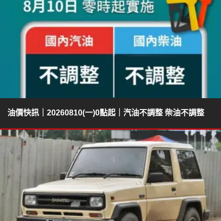
油價快訊｜20260810(一)0點起｜汽油不調整 柴油不調整