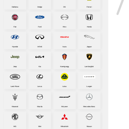
Daihatsu
Dodge
DS
Ferrari
Fiat
Ford
Hino
Honda
Hyundai
Infiniti
Isuzu
Jaguar
Jeep
Kia
Koenigsegg
Lamborghini
Land-Rover
Lexus
Lotus
Luxgen
Maserati
Mazda
McLaren
Mercedes-Benz
MG
Mini
Mitsubishi
Nissan