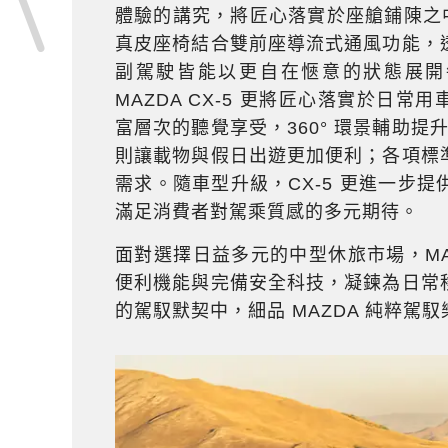
體驗的講究，將匠心落實於座艙鋪陳之中。自
真皮座椅結合雙前座導流式通風功能，
副駕駛皆能以更自在愜意的狀態展開
MAZDA CX-5 更將匠心落實於日常
富層次的聽覺享受，360° 環景輔助提升
則讓載物與假日出遊更加便利；各項標
需求。隨車型升級，CX-5 更進一步
滿足消費者對駕乘質感的多元期待。
面對選擇日益多元的中型休旅市場，MAZ
便利機能與完備安全科技，凝鍊為日常
的駕馭默契中，細品 MAZDA 純粹駕