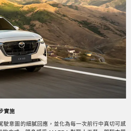
步實施
輛對駕駛意圖的細膩回應，並化為每一次前行中真切可感