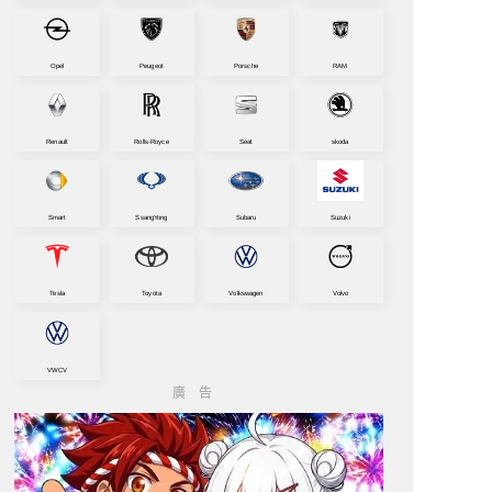
Opel
Peugeot
Porsche
RAM
Renault
Rolls-Royce
Seat
skoda
Smart
SsangYong
Subaru
Suzuki
Tesla
Toyota
Volkswagen
Volvo
VWCV
廣告