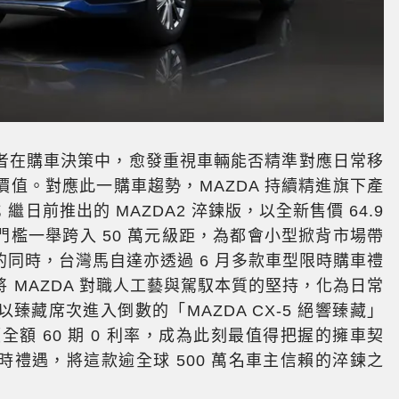
者在購車決策中，愈發重視車輛能否精準對應日常移
值。對應此一購車趨勢，MAZDA 持續精進旗下產
前推出的 MAZDA2 淬鍊版，以全新售價 64.9
檻一舉跨入 50 萬元級距，為都會小型掀背市場帶
同時，台灣馬自達亦透過 6 月多款車型限時購車禮
 MAZDA 對職人工藝與駕馭本質的堅持，化為日常
藏席次進入倒數的「MAZDA CX-5 絕響臻藏」
價全額 60 期 0 利率，成為此刻最值得把握的擁車契
禮遇，將這款逾全球 500 萬名車主信賴的淬鍊之