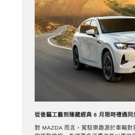
從後驅工藝到臻藏經典
6
月限時禮遇同
對 MAZDA 而言，駕馭樂趣源於車