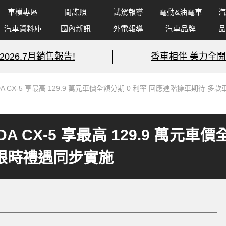
車模專區
間諜照
試駕報導
電動&油電車
汽
汽車資料庫
國內新訊
外電報導
汽車品牌
品
2026.7月銷售報告!
香車相伴 美力全開
A CX-5 享最高 129.9 萬元車價全額分期 0 利率 回應進階擁車期待 多
 CX-5 享最高 129.9 萬元車
月限時禮遇同步實施