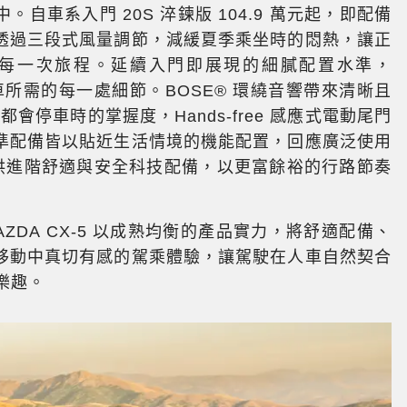
車系入門 20S 淬鍊版 104.9 萬元起，即配備
透過三段式風量調節，減緩夏季乘坐時的悶熱，讓正
每一次旅程。延續入門即展現的細膩配置水準，
用車所需的每一處細節。BOSE® 環繞音響帶來清晰且
都會停車時的掌握度，Hands-free 感應式電動尾門
準配備皆以貼近生活情境的機能配置，回應廣泛使用
提供進階舒適與安全科技配備，以更富餘裕的行路節奏
DA CX-5 以成熟均衡的產品實力，將舒適配備、
移動中真切有感的駕乘體驗，讓駕駛在人車自然契合
馭樂趣。