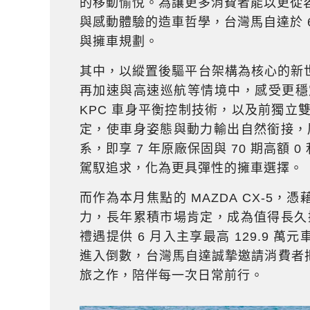
的移動愉悅。為讓更多消費者能以更從容
與感動體驗的造車哲學，台灣馬自達於 
與擁車規劃。
其中，以縱置後驅平台架構為核心的新世代
再加速與高速巡航等情境中，感受更穩
KPC 車身平衡控制技術，以及前獨立
定，使車身姿態與動力輸出自然銜接，展現
系，即享 7 年原廠保固與 70 期高額
駕馭追求，化為更具彈性的擁車選擇。
而作為本月焦點的 MAZDA CX-5
力，長年累積市場肯定，成為值得長久擁有
禮遇提供 6 月入主享最高 129.9 萬
進入倒數，台灣馬自達誠摯邀請消費者
旅之作，陪伴每一次日常前行。