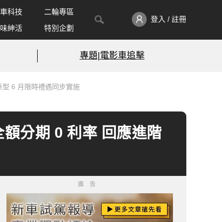
車科技
二輪專區
登入 / 註冊
味紳活
特別企劃
專題|電影車追擊
款車型 6 月限時禮遇同步實施
價全額分期 0 利率 回應進階
廣告