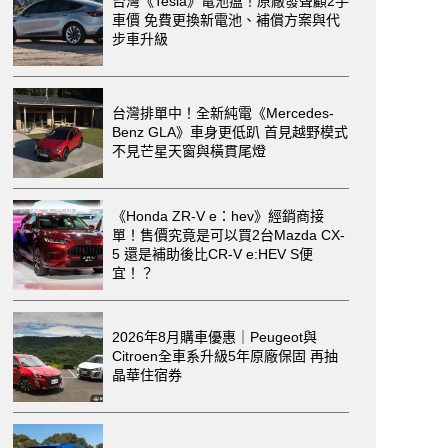
台灣《Tesla》電池瘟！原廠發聲顧2手
車價 免費更換新電池、補償方案與代
步車升級
台灣排單中！全新純電《Mercedes-
Benz GLA》車身更低趴 首見越野模式
不見芒星天窗與橫貫尾燈
《Honda ZR-V e：hev》經銷商接
單！售價究竟是可以買2台Mazda CX-
5 還是補助後比CR-V e:HEV S便
宜！？
2026年8月購車優惠｜Peugeot與
Citroen全車系升級5年原廠保固 再抽
晶華住宿券