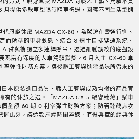
的方式，親身感受 MAZDA 對職人工藝、駕馭本質
6 月提供多款車型限時購車禮遇，回應不同生活型態
旗艦休旅 MAZDA CX-60，為駕駛在彎道行進、
定而精準的車身動態。結合 8 速手自排變速系統、
雙 A 臂與後獨立多連桿懸吊，透過細膩調校的底盤設
富有深度的人車駕馭默契。6 月入主 CX-60 車
 0 利率彈性財務方案，讓後驅工藝與進階品味所帶來的
，憑藉日本原裝進口品質、職人工藝與成熟均衡的產品實
的休旅之選。「MAZDA CX-5 絕響臻藏」購車
元車價全額 60 期 0 利率彈性財務方案；隨著臻藏席次
把握此刻，讓這款歷經時間淬鍊、值得典藏的經典休