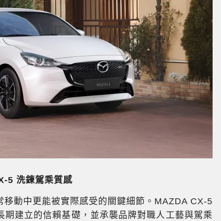
X-5
洗鍊駕乘質感
動中更能被實際感受的關鍵細節。MAZDA CX-5
長期建立的信賴基礎，並承襲品牌對職人工藝與駕乘