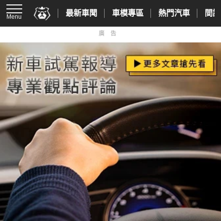
最新車聞
車模專區
熱門汽車
間諜
Menu
廣告