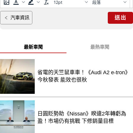
12pt
段落
送出
汽車資訊
最新車聞
最熱車聞
省電的天竺鼠車車！《Audi A2 e-tron》
今秋發表 能效也很秋
日圓貶勢助《Nissan》睽違2年轉虧為
盈！市場仍有挑戰 下修銷量目標