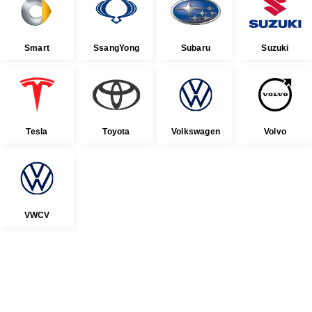
Smart
SsangYong
Subaru
Suzuki
Tesla
Toyota
Volkswagen
Volvo
VWCV