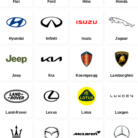
Fiat
Ford
Hino
Honda
Hyundai
Infiniti
Isuzu
Jaguar
Jeep
Kia
Koenigsegg
Lamborghini
Land-Rover
Lexus
Lotus
Luxgen