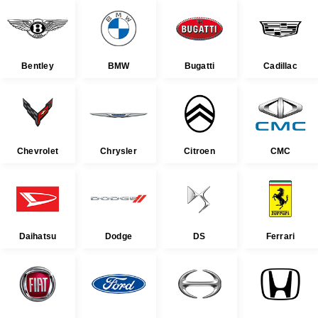
Bentley
BMW
Bugatti
Cadillac
Chevrolet
Chrysler
Citroen
CMC
Daihatsu
Dodge
DS
Ferrari