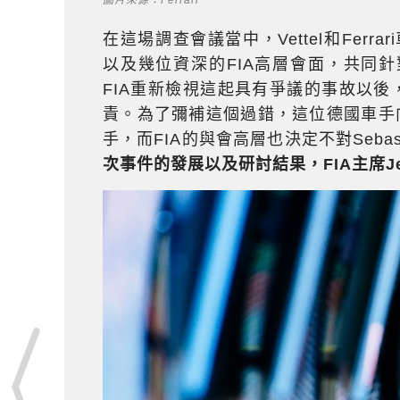
在這場調查會議當中，Vettel和Ferrari車隊總
以及幾位資深的FIA高層會面，共同
FIA重新檢視這起具有爭議的事故以後，V
責。為了彌補這個過錯，這位德國車手
手，而FIA的與會高層也決定不對Sebast
次事件的發展以及研討結果，FIA主席J