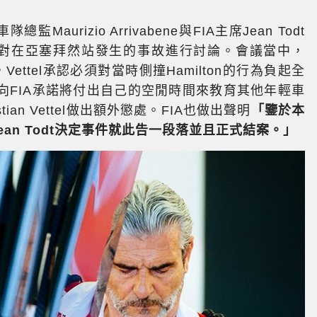
監Maurizio Arrivabene與FIA主席Jean Todt
針對在亞塞拜然站發生的事故進行討論。會議當中，
ettel承認必須對當時側撞Hamilton的行為負起全
向FIA承諾將付出自己的空閒時間來教育其他年輕車
ian Vettel做出額外懲處。FIA也做出聲明
「鑒於本
ean Todt決定事件就此告一段落並且正式結案。」