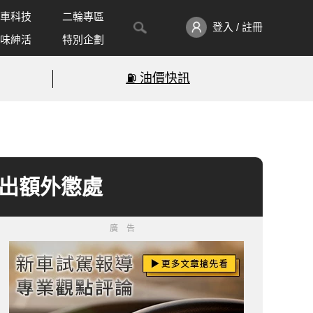
車科技
二輪專區
登入 / 註冊
味紳活
特別企劃
⛽️ 油價快訊
l做出額外懲處
廣告