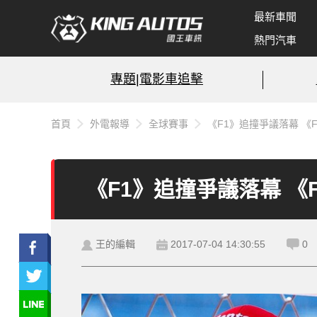
最新車聞
熱門汽車
專題|電影車追擊
首頁
外電報導
全球賽事
《F1》追撞爭議落幕 《FIA
《F1》追撞爭議落幕 《FI
王的編輯
2017-07-04 14:30:55
0