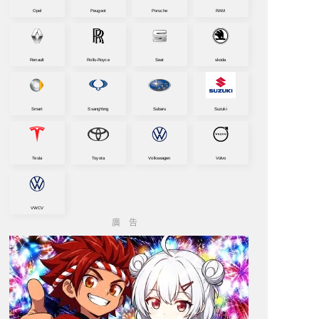
Opel
Peugeot
Porsche
RAM
Renault
Rolls-Royce
Seat
skoda
Smart
SsangYong
Subaru
Suzuki
Tesla
Toyota
Volkswagen
Volvo
VWCV
廣告