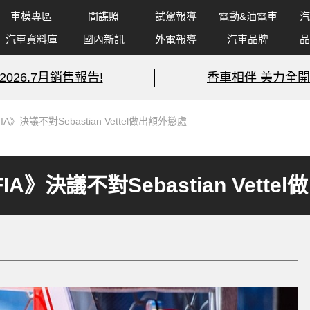
車模專區
間諜照
試駕報導
電動&油電車
汽
汽車資料庫
國內新訊
外電報導
汽車品牌
品
2026.7月銷售報告!
香車相伴 美力全開
》決議不對Sebastian Vettel做出額外懲處
A》決議不對Sebastian Vette