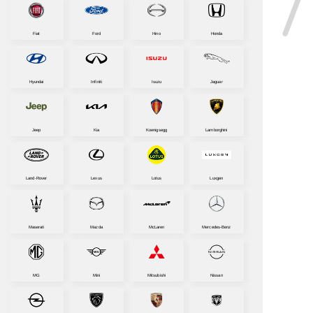
Fiat
Ford
Hino
Honda
Hyundai
Infiniti
Isuzu
Jaguar
Jeep
Kia
Koenigsegg
Lamborghini
Land-Rover
Lexus
Lotus
Luxgen
Maserati
Mazda
McLaren
Mercedes-Benz
MG
Mini
Mitsubishi
Nissan