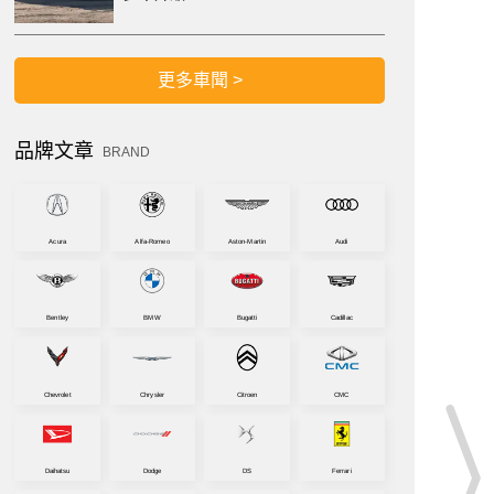
更多車聞 >
品牌文章
BRAND
Acura
Alfa-Romeo
Aston-Martin
Audi
Bentley
BMW
Bugatti
Cadillac
Chevrolet
Chrysler
Citroen
CMC
Daihatsu
Dodge
DS
Ferrari