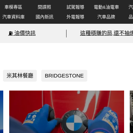
車模專區
間諜照
試駕報導
電動&油電車
汽
汽車資料庫
國內新訊
外電報導
汽車品牌
品
⛽️ 油價快訊
這種穩賺的局,還不抽爆
米其林餐廳
BRIDGESTONE