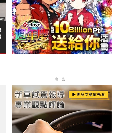
勢
價
廣告
貫尾燈?
再添猛將 期待重點公開?
nz》轎車賣得嚇嚇叫?
》德國光環消失中?
最多?
 台灣也不會缺席！?