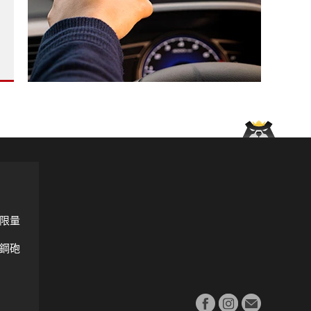
en全車系升級5年原廠保固 再抽晶華住宿券?
he Macan》相同命運 不敵歐盟GSR2法規?
限量
鋼砲