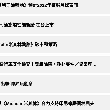
利司通輪胎》預計2022年征服月球表面
t》普利司通旗艦性能街胎 在台上市
helin米其林輪胎》碳中和策略
《Volkswagen》年終健檢活動登場：免費行車安全檢查＋臭氧除菌，耗材零件／兒童座椅全面8折起
出擊 跨界玩創意
與《Michelin米其林》合力支持印尼橡膠圈林農夫