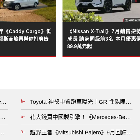
《Caddy Cargo》低
《Nissan X-Trail》7月銷售逆
 福斯商旅再幫你打廣告
成長 躋身同級前3名 本月優惠
89.9萬元起
Benz GLA》車身更低趴 首見越野模式 不見芒星天窗與橫
Toyota 神祕中置跑車曝光！GR 性能陣容
exus NX》正便宜 大家都買200！《Mercedes-Be
花大錢買中國製引擎！《Mercedes-Benz
5》入手價創新低 扭力全世界最大 空間放大 氣囊數有史以來
越野王者《Mitsubishi Pajero》9月回歸