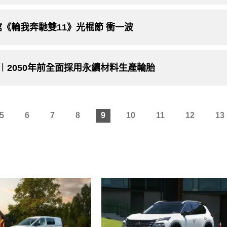
《輪我奔馳雙11》光棍節 衝一波
︱2050年前全面採用永續材料生產輪胎
5
6
7
8
9
10
11
12
13