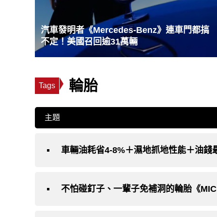
汽車發明者《Mercedes-Benz》連車門都搞
不定！美國召回逾31萬輛
輪胎
Tags
主題
車輛油耗省4-8%＋濕地抓地性能＋油錢