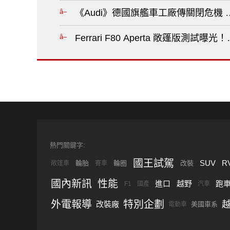
《Audi》德國旗艦車工廠傳關閉危機
Ferrari F80 Aperta 敞篷版
熱門關鍵字:
國王試駕
SUV
R
輪胎
輪圈
改裝
敞篷車
賽車
國內新訊
性能
進口
越野
跑
F1
國產
汽車
外電報導
特別企劃
改裝廠
美國車系
電動車