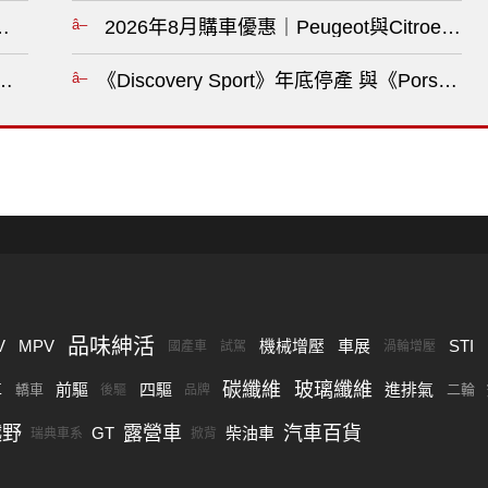
 數千名員工走上街頭抗議?
2026年8月購車優惠｜Peugeot與Citro
測試曝光！限量超跑預計比硬頂版更加稀有?
《Discovery Sport》年底停產 與《Porsc
品味紳活
V
MPV
機械增壓
車展
STI
國產車
試駕
渦輪增壓
碳纖維
玻璃纖維
車
前驅
四驅
進排氣
轎車
二輪
後驅
品牌
越野
露營車
汽車百貨
GT
柴油車
瑞典車系
掀背