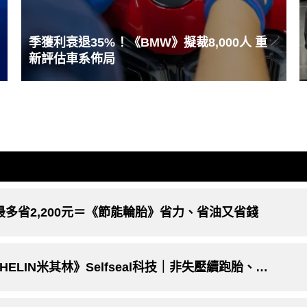
季獲利衰退35%！《BMW》擬裁8,000人 重
新評估車系佈局
最多省2,200元＝《節能輪胎》省力、省油又省錢
不怕碰釘子、一輩子免補洞的輪胎《MICHELIN米其林》Selfseal科技｜非失壓續跑胎、補胎劑