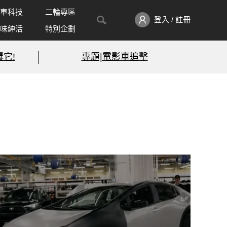
車科技
二輪專區
登入 / 註冊
味紳活
特別企劃
它!
專題|電影車追擊