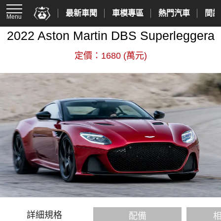
最新車聞
車模專區
熱門汽車
間諜
Menu
2022 Aston Martin DBS Superleggera
定價：1680 (萬元)
詳細規格
配備