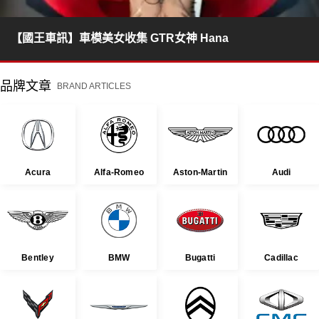
【國王車訊】車模美女收集 GTR女神 Hana
品牌文章
BRAND ARTICLES
Acura
Alfa-Romeo
Aston-Martin
Audi
Bentley
BMW
Bugatti
Cadillac