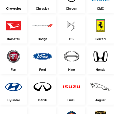
Chevrolet
Chrysler
Citroen
CMC
Daihatsu
Dodge
DS
Ferrari
Fiat
Ford
Hino
Honda
Hyundai
Infiniti
Isuzu
Jaguar