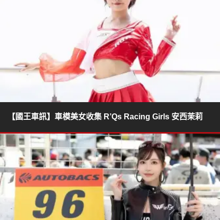
【國王車訊】車模美女收集 R’Qs Racing Girls 安西茉莉