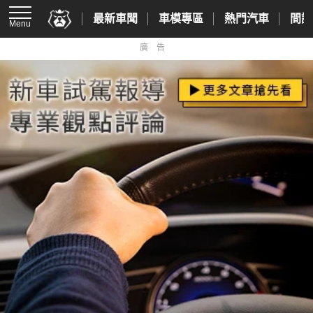
最新車聞
車模專區
熱門汽車
間諜
Menu
廣告