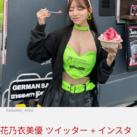
hananoi_miyu
花乃衣美優 ツイッター + インスタ