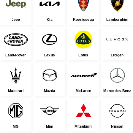
Jeep
Kia
Koenigsegg
Lamborghini
Land-Rover
Lexus
Lotus
Luxgen
Maserati
Mazda
McLaren
Mercedes-Benz
MG
Mini
Mitsubishi
Nissan