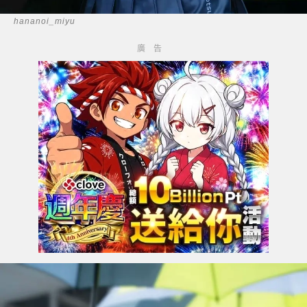
hananoi_miyu