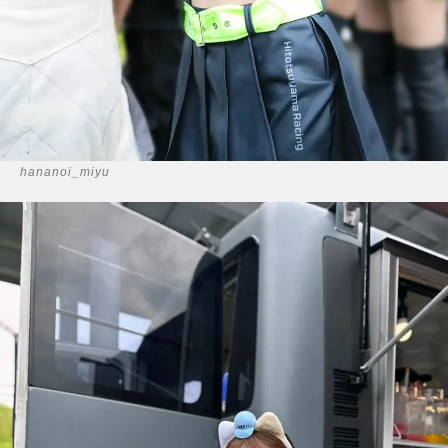
hananoi_miyu