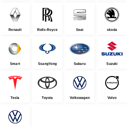
Renault
Rolls-Royce
Seat
skoda
Smart
SsangYong
Subaru
Suzuki
Tesla
Toyota
Volkswagen
Volvo