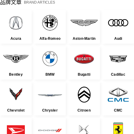
品牌文章
BRAND ARTICLES
Acura
Alfa-Romeo
Aston-Martin
Audi
Bentley
BMW
Bugatti
Cadillac
Chevrolet
Chrysler
Citroen
CMC