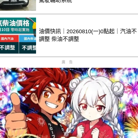
駕駛輔助系統
油價快訊｜20260810(一)0點起｜汽油不
調整 柴油不調整
廣告