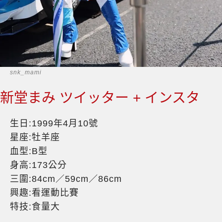
snk_mami
新堂まみ ツイッター + インスタ
生日:1999年4月10號
星座:牡羊座
血型:B型
身高:173公分
三圍:84cm／59cm／86cm
興趣:看運動比賽
特技:食量大