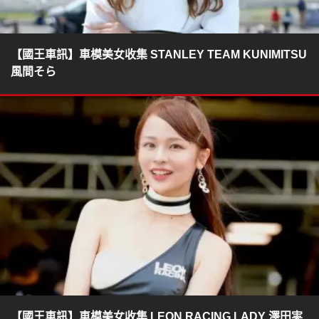
【國王車訊】車模美女收集 STANLEY TEAM KUNIMITSU
風間そら
【國王車訊】車模美女收集 LEON RACING LADY 澤田実