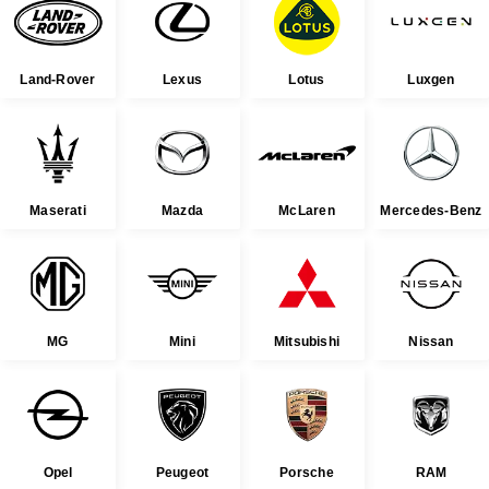
Land-Rover
Lexus
Lotus
Luxgen
Maserati
Mazda
McLaren
Mercedes-Benz
MG
Mini
Mitsubishi
Nissan
Opel
Peugeot
Porsche
RAM