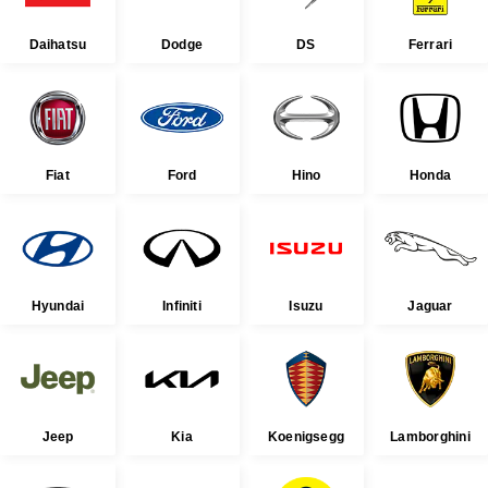
Daihatsu
Dodge
DS
Ferrari
Fiat
Ford
Hino
Honda
Hyundai
Infiniti
Isuzu
Jaguar
Jeep
Kia
Koenigsegg
Lamborghini