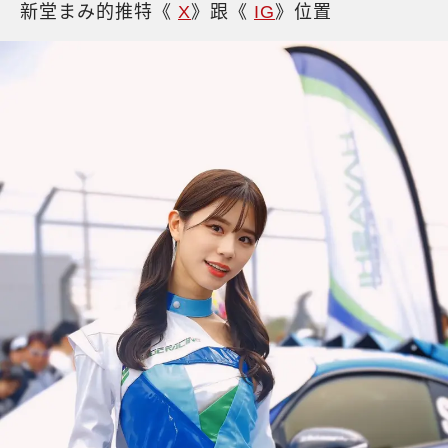
新堂まみ的推特《
X
》跟《
IG
》位置