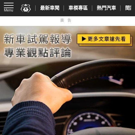
最新車聞
車模專區
熱門汽車
間諜
Menu
廣告