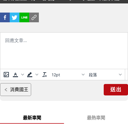
試玩5小時！
總成獎
12pt
段落
送出
消費國王
最新車聞
最熱車聞