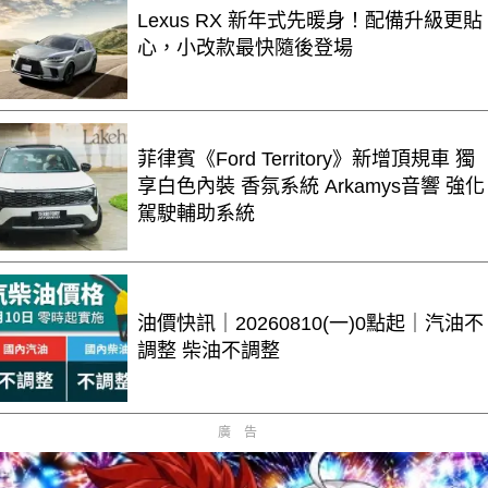
Lexus RX 新年式先暖身！配備升級更貼
心，小改款最快隨後登場
菲律賓《Ford Territory》新增頂規車 獨
享白色內裝 香氛系統 Arkamys音響 強化
駕駛輔助系統
油價快訊｜20260810(一)0點起｜汽油不
調整 柴油不調整
廣告