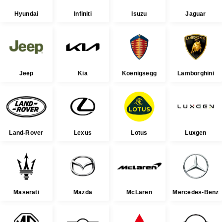
Hyundai
Infiniti
Isuzu
Jaguar
Jeep
Kia
Koenigsegg
Lamborghini
Land-Rover
Lexus
Lotus
Luxgen
Maserati
Mazda
McLaren
Mercedes-Benz