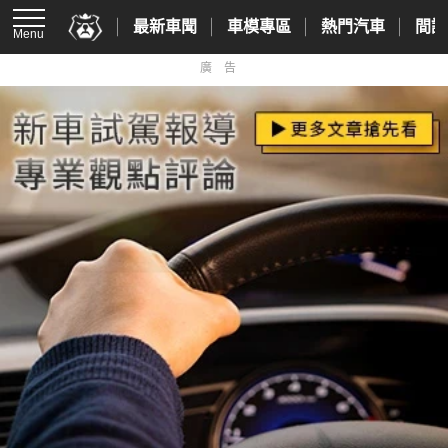
最新車聞
車模專區
熱門汽車
間諜
Menu
廣告