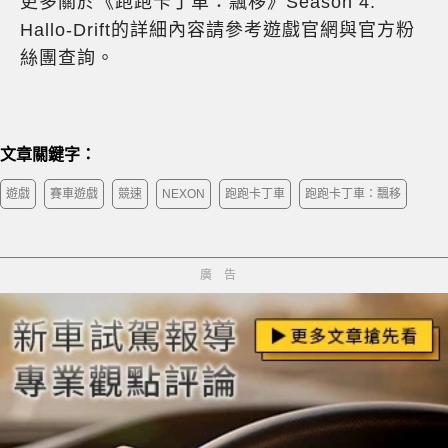
更多關於《跑跑卡丁車：飄移》Season 4:
Hallo-Drift的詳細內容請參考遊戲官網與官方粉
絲團查詢。
文章關鍵字：
遊戲
賽車遊戲
競速
NEXON
跑跑卡丁車
跑跑卡丁車：飄移
廣告