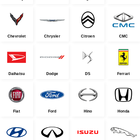
Chevrolet
Chrysler
Citroen
CMC
Daihatsu
Dodge
DS
Ferrari
Fiat
Ford
Hino
Honda