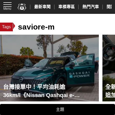
最新車聞
車模專區
熱門汽車
間諜
Menu
saviore-m
Tags
台灣接單中！平均油耗逾
全新
36km/l《Nissan Qashqai e-
追
Power》一桶油跑1,980公里 創金氏
主題
新紀錄