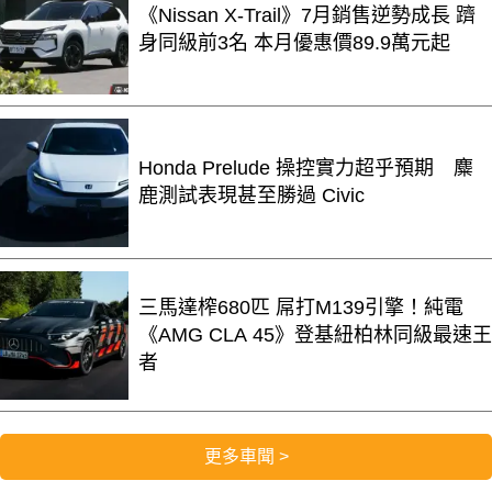
《Nissan X-Trail》7月銷售逆勢成長 躋
身同級前3名 本月優惠價89.9萬元起
Honda Prelude 操控實力超乎預期 麋
鹿測試表現甚至勝過 Civic
三馬達榨680匹 屌打M139引擎！純電
《AMG CLA 45》登基紐柏林同級最速王
者
更多車聞 >