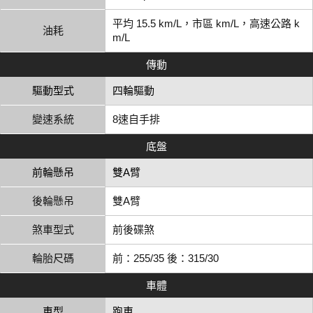
平均 15.5 km/L，市區 km/L，高速公路 k
油耗
m/L
傳動
驅動型式
四輪驅動
變速系統
8速自手排
底盤
前輪懸吊
雙A臂
後輪懸吊
雙A臂
煞車型式
前後碟煞
輪胎尺碼
前：255/35 後：315/30
車體
車型
跑車