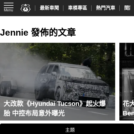
最新車聞
車模專區
熱門汽車
間諜
Menu
Jennie 發佈的文章
大改款《Hyundai Tucson》起火爆
花大
胎 中控布局意外曝光
B
主題