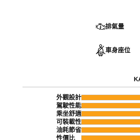
排氣量
車身座位
K
外觀設計
駕駛性能
乘坐舒適
可裝載性
油耗節省
性價比