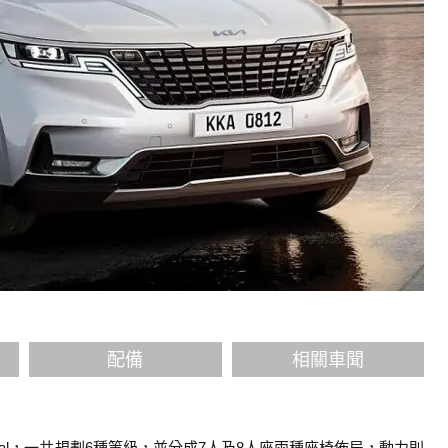
配備
相關車聞
nival，一共規劃6種等級，並分成7人及8人座兩種座椅佈局，動力則