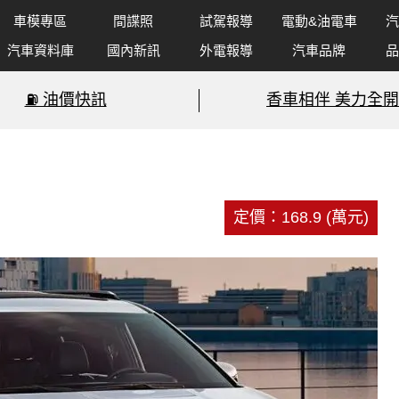
車模專區
間諜照
試駕報導
電動&油電車
汽
汽車資料庫
國內新訊
外電報導
汽車品牌
品
⛽️ 油價快訊
香車相伴 美力全開
定價：168.9 (萬元)