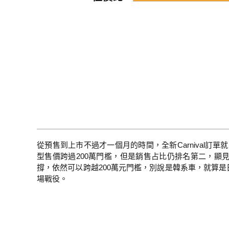
從預售到上市不過才一個月的時間，全新Carnival訂單
型售價跨過200萬門檻，但是銷售占比仍排名第二，顯見消
撐，依然可以跨越200萬元門檻，別說是韓系車，就算是
場戰役。