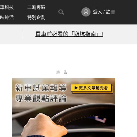
車科技
二輪專區
登入 / 註冊
味紳活
特別企劃
買車前必看的「避坑指南」!
廣告