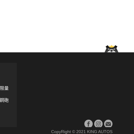
限量
鋼砲
CopyRight © 2021 KING AUTOS