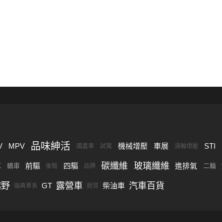
品味紳活
V
MPV
機械增壓
車展
STI
國產車
試駕
渦輪增壓
碳纖維
玻璃纖維
車
前驅
四驅
進排氣
轎車
二輪
後驅
品牌
越野
露營車
汽車百貨
GT
柴油車
瑞典車系
掀背