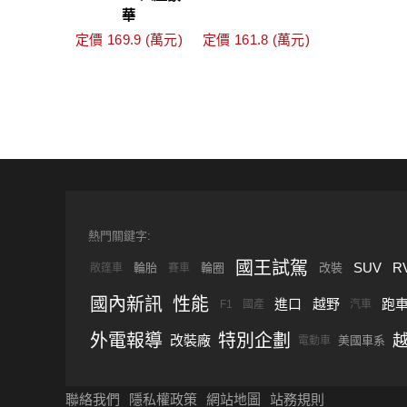
華
定價 169.9 (萬元)
定價 161.8 (萬元)
熱門關鍵字:
國王試駕
SUV
R
輪胎
輪圈
改裝
敞篷車
賽車
國內新訊
性能
進口
越野
跑
F1
國產
汽車
外電報導
特別企劃
改裝廠
美國車系
電動車
聯絡我們
隱私權政策
網站地圖
站務規則