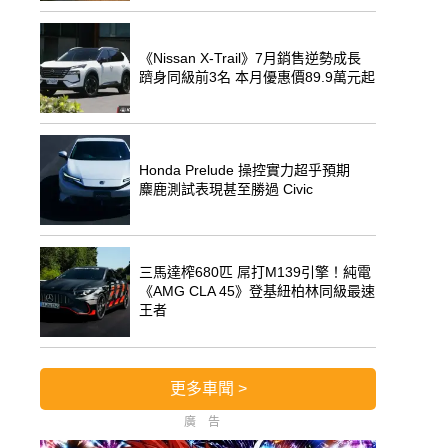
《Nissan X-Trail》7月銷售逆勢成長
躋身同級前3名 本月優惠價89.9萬元起
Honda Prelude 操控實力超乎預期
麋鹿測試表現甚至勝過 Civic
三馬達榨680匹 屌打M139引擎！純電
《AMG CLA 45》登基紐柏林同級最速
王者
更多車聞 >
廣告