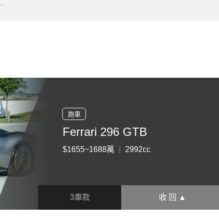
跑車
Ferrari 296 GTB
$1655~1688萬
|
2992cc
3車款
收 回 ▲