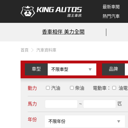
最新車聞
熱門汽車
香車相伴 美力全開
首頁
汽車資料庫
車型
品牌
動力
汽油
柴油
電動車：
油電
馬力
~
匹
年份