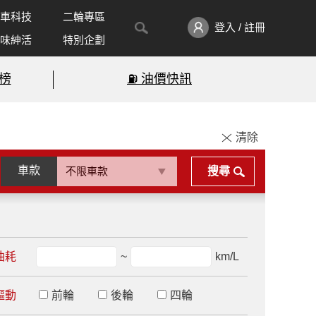
車科技
二輪專區
登入 / 註冊
味紳活
特別企劃
榜
⛽️ 油價快訊
清除
車款
搜尋
油耗
~
km/L
驅動
前輪
後輪
四輪