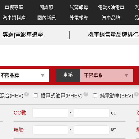
車模專區
間諜照
試駕報導
電動&油電車
汽
汽車資料庫
國內新訊
外電報導
汽車品牌
品
專題|電影車追擊
機車銷售量品牌排行
車系
？
？
？
混合(HEV)
插電式油電(PHEV)
純電動車(BEV)
CC數
~
cc
輪胎
~
吋